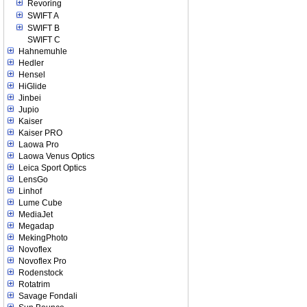
Revoring
SWIFT A
SWIFT B
SWIFT C
Hahnemuhle
Hedler
Hensel
HiGlide
Jinbei
Jupio
Kaiser
Kaiser PRO
Laowa Pro
Laowa Venus Optics
Leica Sport Optics
LensGo
Linhof
Lume Cube
MediaJet
Megadap
MekingPhoto
Novoflex
Novoflex Pro
Rodenstock
Rotatrim
Savage Fondali