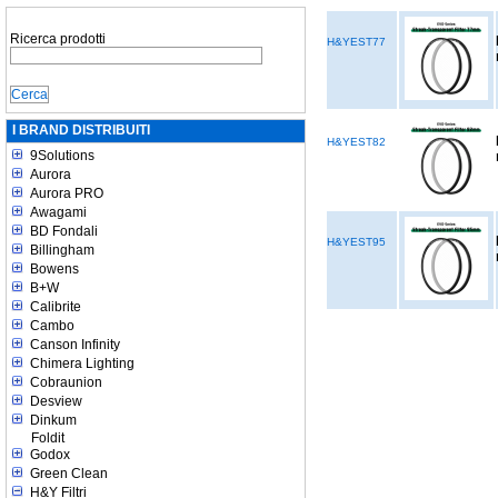
Ricerca prodotti
H&YEST77
I BRAND DISTRIBUITI
H&YEST82
9Solutions
Aurora
Aurora PRO
Awagami
BD Fondali
H&YEST95
Billingham
Bowens
B+W
Calibrite
Cambo
Canson Infinity
Chimera Lighting
Cobraunion
Desview
Dinkum
Foldit
Godox
Green Clean
H&Y Filtri