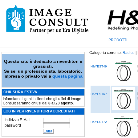
PRODOTTI
Categoria corrente:
Radice
|
Questo sito è dedicato a rivenditori e
grossisti.
H&YEST49
Se sei un professionista, laboratorio,
impresa o privato vai a
questa pagina
CHIUSURA ESTIVA
H&YEST67
Informiamo i gentili clienti che gli uffici di Image
Consult saranno chiusi dal
8 al 23 agosto.
LOG IN PER RIVENDITORI ACCREDITATI
Indirizzo E-Mail
H&YEST72
password