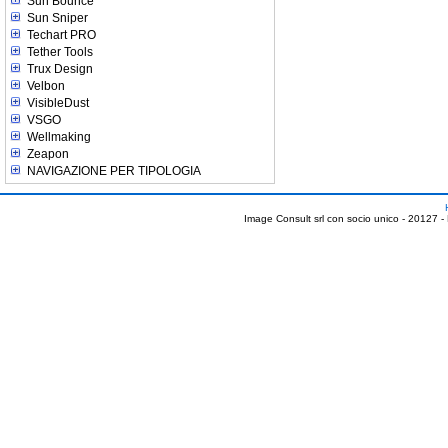
Sun Bounce
Sun Sniper
Techart PRO
Tether Tools
Trux Design
Velbon
VisibleDust
VSGO
Wellmaking
Zeapon
NAVIGAZIONE PER TIPOLOGIA
Image Consult srl con socio unico - 20127 -