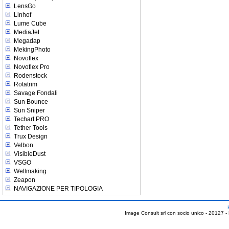
LensGo
Linhof
Lume Cube
MediaJet
Megadap
MekingPhoto
Novoflex
Novoflex Pro
Rodenstock
Rotatrim
Savage Fondali
Sun Bounce
Sun Sniper
Techart PRO
Tether Tools
Trux Design
Velbon
VisibleDust
VSGO
Wellmaking
Zeapon
NAVIGAZIONE PER TIPOLOGIA
Image Consult srl con socio unico - 20127 -