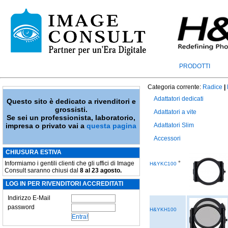
PRODOTTI
Categoria corrente:
Radice
|
Adattatori dedicati
Questo sito è dedicato a rivenditori e
grossisti.
Adattatori a vite
Se sei un professionista, laboratorio,
impresa o privato vai a
questa pagina
Adattatori Slim
Accessori
CHIUSURA ESTIVA
Informiamo i gentili clienti che gli uffici di Image
°
H&YKC100
Consult saranno chiusi dal
8 al 23 agosto.
LOG IN PER RIVENDITORI ACCREDITATI
Indirizzo E-Mail
password
H&YKH100