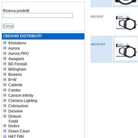
Ricerca prodotti
H&YKH3
I BRAND DISTRIBUITI
9Solutions
H&YKH3A
Aurora
Aurora PRO
Awagami
BD Fondali
Billingham
Bowens
B+W
Calibrite
Cambo
Canson Infinity
Chimera Lighting
Cobraunion
Desview
Dinkum
Foldit
Godox
Green Clean
H&Y Filtri