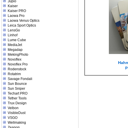
Jupio
Kaiser
Kaiser PRO
Laowa Pro
Laowa Venus Optics
Leica Sport Optics
LensGo
Linhof
Lume Cube
MediaJet
Megadap
MekingPhoto
Novoflex
Hahn
Novoflex Pro
p
Rodenstock
Rotatrim
Savage Fondali
Sun Bounce
Sun Sniper
Techart PRO
Tether Tools
Trux Design
Velbon
VisibleDust
VSGO
Wellmaking
Zeapon