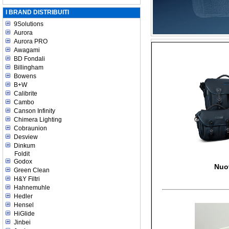
I BRAND DISTRIBUITI
9Solutions
Aurora
Aurora PRO
Awagami
BD Fondali
Billingham
Bowens
B+W
Calibrite
Cambo
Canson Infinity
Chimera Lighting
Cobraunion
Desview
Dinkum
Foldit
Godox
Nuo
Green Clean
H&Y Filtri
Hahnemuhle
Hedler
Hensel
HiGlide
Jinbei