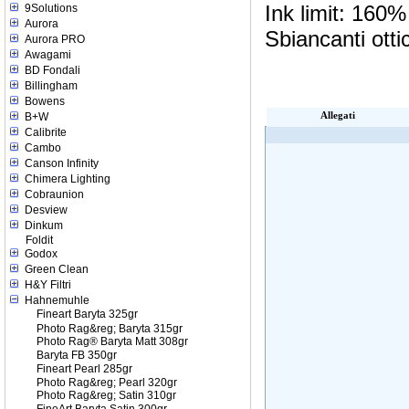
Ink limit: 160%
9Solutions
Aurora
Sbiancanti ottic
Aurora PRO
Awagami
BD Fondali
Billingham
Bowens
B+W
Allegati
Calibrite
Cambo
Canson Infinity
Chimera Lighting
Cobraunion
Desview
Dinkum
Foldit
Godox
Green Clean
H&Y Filtri
Hahnemuhle
Fineart Baryta 325gr
Photo Rag&reg; Baryta 315gr
Photo Rag® Baryta Matt 308gr
Baryta FB 350gr
Fineart Pearl 285gr
Photo Rag&reg; Pearl 320gr
Photo Rag&reg; Satin 310gr