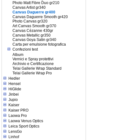
Photo Matt Fibre Duo gr210
Canvas Artist gr340
Canvas Daguerre gr400
Canvas Daguerre Smooth gr420
Photo Canvas gr320
Art Canvas Smooth gr370
Canvas Cézanne 430gr
Canvas Metallic gr350
Canvas Goya Satin gr340
Carta per emulsione fotografica
Confezioni test
Album
Vernici e Spray protettivi
Archivio e Certificazione
Telai Gallerie Wrap Standard
Telai Gallerie Wrap Pro
Hedler
Hensel
HiGlide
Jinbei
Jupio
Kaiser
Kaiser PRO
Laowa Pro
Laowa Venus Optics
Leica Sport Optics
LensGo
Linhof