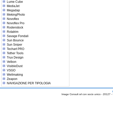
Lume Cube
MediaJet
Megadap
MekingPhoto
Novoflex
Novoflex Pro
Rodenstock
Rotatrim
Savage Fondali
Sun Bounce
Sun Sniper
Techart PRO
Tether Tools
Trux Design
Velbon
VisibleDust
VSGO
Wellmaking
Zeapon
NAVIGAZIONE PER TIPOLOGIA
Image Consult srl con socio unico - 20127 -