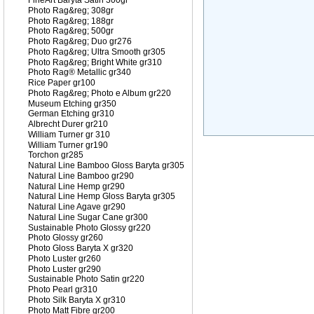
FineArt Baryta Satin 300gr
Photo Rag&reg; 308gr
Photo Rag&reg; 188gr
Photo Rag&reg; 500gr
Photo Rag&reg; Duo gr276
Photo Rag&reg; Ultra Smooth gr305
Photo Rag&reg; Bright White gr310
Photo Rag® Metallic gr340
Rice Paper gr100
Photo Rag&reg; Photo e Album gr220
Museum Etching gr350
German Etching gr310
Albrecht Durer gr210
William Turner gr 310
William Turner gr190
Torchon gr285
Natural Line Bamboo Gloss Baryta gr305
Natural Line Bamboo gr290
Natural Line Hemp gr290
Natural Line Hemp Gloss Baryta gr305
Natural Line Agave gr290
Natural Line Sugar Cane gr300
Sustainable Photo Glossy gr220
Photo Glossy gr260
Photo Gloss Baryta X gr320
Photo Luster gr260
Photo Luster gr290
Sustainable Photo Satin gr220
Photo Pearl gr310
Photo Silk Baryta X gr310
Photo Matt Fibre gr200