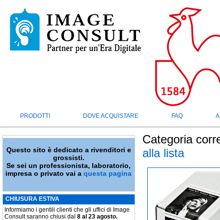
PRODOTTI
DOVE ACQUISTARE
FAQ
A
Categoria corr
Questo sito è dedicato a rivenditori e
alla lista
grossisti.
Se sei un professionista, laboratorio,
impresa o privato vai a
questa pagina
CHIUSURA ESTIVA
Informiamo i gentili clienti che gli uffici di Image
Consult saranno chiusi dal
8 al 23 agosto.