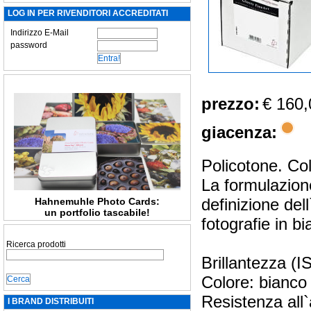
LOG IN PER RIVENDITORI ACCREDITATI
Indirizzo E-Mail
password
prezzo:
€ 160,
giacenza:
Policotone. Col
La formulazion
definizione del
Hahnemuhle Photo Cards:
un portfolio tascabile!
fotografie in bi
Ricerca prodotti
Brillantezza (
Colore: bianco 
Resistenza all`
I BRAND DISTRIBUITI