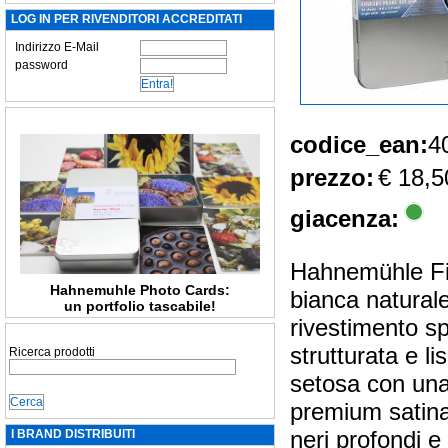
LOG IN PER RIVENDITORI ACCREDITATI
Indirizzo E-Mail
password
codice_ean:
4
prezzo:
€ 18,5
giacenza:
Hahnemühle Fin
Hahnemuhle Photo Cards:
bianca naturale
un portfolio tascabile!
rivestimento sp
strutturata e li
Ricerca prodotti
setosa con una 
premium satinat
neri profondi e 
I BRAND DISTRIBUITI