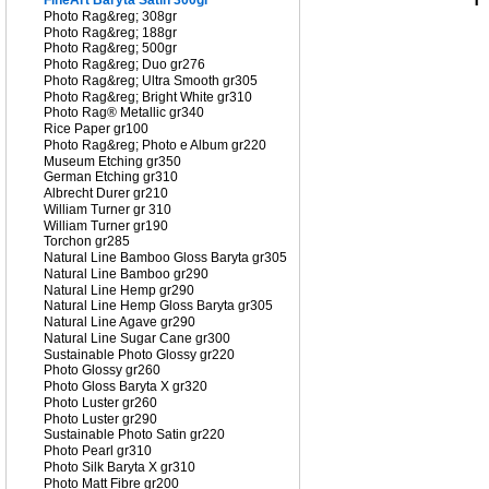
FineArt Baryta Satin 300gr
Photo Rag&reg; 308gr
Photo Rag&reg; 188gr
Photo Rag&reg; 500gr
Photo Rag&reg; Duo gr276
Photo Rag&reg; Ultra Smooth gr305
Photo Rag&reg; Bright White gr310
Photo Rag® Metallic gr340
Rice Paper gr100
Photo Rag&reg; Photo e Album gr220
Museum Etching gr350
German Etching gr310
Albrecht Durer gr210
William Turner gr 310
William Turner gr190
Torchon gr285
Natural Line Bamboo Gloss Baryta gr305
Natural Line Bamboo gr290
Natural Line Hemp gr290
Natural Line Hemp Gloss Baryta gr305
Natural Line Agave gr290
Natural Line Sugar Cane gr300
Sustainable Photo Glossy gr220
Photo Glossy gr260
Photo Gloss Baryta X gr320
Photo Luster gr260
Photo Luster gr290
Sustainable Photo Satin gr220
Photo Pearl gr310
Photo Silk Baryta X gr310
Photo Matt Fibre gr200