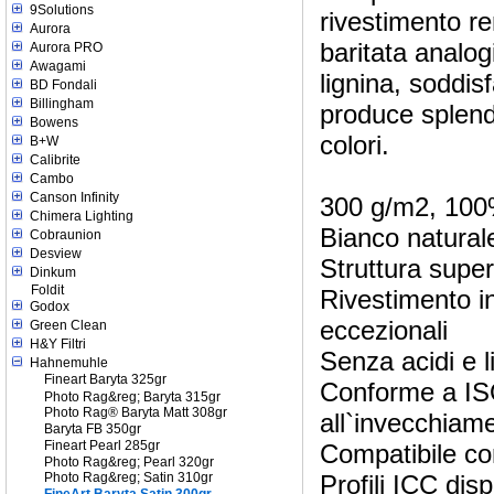
9Solutions
rivestimento re
Aurora
baritata analog
Aurora PRO
Awagami
lignina, soddisf
BD Fondali
Billingham
produce splendi
Bowens
colori.
B+W
Calibrite
Cambo
Canson Infinity
300 g/m2, 100%
Chimera Lighting
Bianco naturale
Cobraunion
Desview
Struttura superf
Dinkum
Foldit
Rivestimento in
Godox
eccezionali
Green Clean
H&Y Filtri
Senza acidi e l
Hahnemuhle
Fineart Baryta 325gr
Conforme a ISO
Photo Rag&reg; Baryta 315gr
Photo Rag® Baryta Matt 308gr
all`invecchiam
Baryta FB 350gr
Fineart Pearl 285gr
Compatibile con
Photo Rag&reg; Pearl 320gr
Profili ICC disp
Photo Rag&reg; Satin 310gr