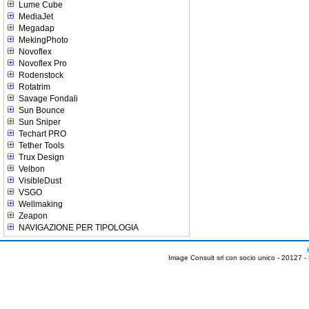
Lume Cube
MediaJet
Megadap
MekingPhoto
Novoflex
Novoflex Pro
Rodenstock
Rotatrim
Savage Fondali
Sun Bounce
Sun Sniper
Techart PRO
Tether Tools
Trux Design
Velbon
VisibleDust
VSGO
Wellmaking
Zeapon
NAVIGAZIONE PER TIPOLOGIA
Image Consult srl con socio unico - 20127 -