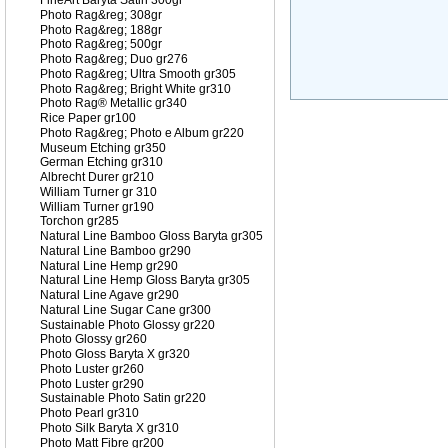
FineArt Baryta Satin 300gr
Photo Rag&reg; 308gr
Photo Rag&reg; 188gr
Photo Rag&reg; 500gr
Photo Rag&reg; Duo gr276
Photo Rag&reg; Ultra Smooth gr305
Photo Rag&reg; Bright White gr310
Photo Rag® Metallic gr340
Rice Paper gr100
Photo Rag&reg; Photo e Album gr220
Museum Etching gr350
German Etching gr310
Albrecht Durer gr210
William Turner gr 310
William Turner gr190
Torchon gr285
Natural Line Bamboo Gloss Baryta gr305
Natural Line Bamboo gr290
Natural Line Hemp gr290
Natural Line Hemp Gloss Baryta gr305
Natural Line Agave gr290
Natural Line Sugar Cane gr300
Sustainable Photo Glossy gr220
Photo Glossy gr260
Photo Gloss Baryta X gr320
Photo Luster gr260
Photo Luster gr290
Sustainable Photo Satin gr220
Photo Pearl gr310
Photo Silk Baryta X gr310
Photo Matt Fibre gr200