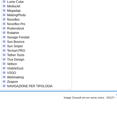
Lume Cube
MediaJet
Megadap
MekingPhoto
Novoflex
Novoflex Pro
Rodenstock
Rotatrim
Savage Fondali
Sun Bounce
Sun Sniper
Techart PRO
Tether Tools
Trux Design
Velbon
VisibleDust
VSGO
Wellmaking
Zeapon
NAVIGAZIONE PER TIPOLOGIA
Image Consult srl con socio unico - 20127 -