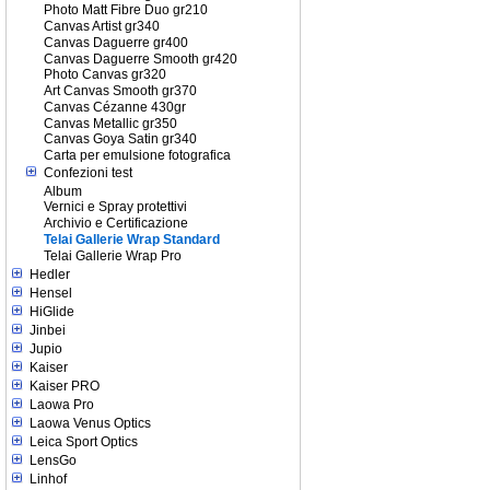
Photo Matt Fibre Duo gr210
Canvas Artist gr340
Canvas Daguerre gr400
Canvas Daguerre Smooth gr420
Photo Canvas gr320
Art Canvas Smooth gr370
Canvas Cézanne 430gr
Canvas Metallic gr350
Canvas Goya Satin gr340
Carta per emulsione fotografica
Confezioni test
Album
Vernici e Spray protettivi
Archivio e Certificazione
Telai Gallerie Wrap Standard
Telai Gallerie Wrap Pro
Hedler
Hensel
HiGlide
Jinbei
Jupio
Kaiser
Kaiser PRO
Laowa Pro
Laowa Venus Optics
Leica Sport Optics
LensGo
Linhof