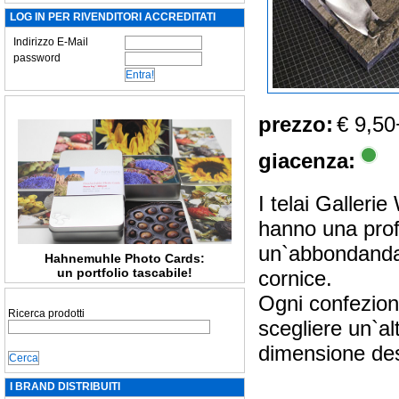
LOG IN PER RIVENDITORI ACCREDITATI
Indirizzo E-Mail
password
prezzo:
€ 9,50
giacenza:
I telai Galleri
hanno una prof
un`abbondanda d
Hahnemuhle Photo Cards:
un portfolio tascabile!
cornice.
Ogni confezione
Ricerca prodotti
scegliere un`al
dimensione des
I BRAND DISTRIBUITI