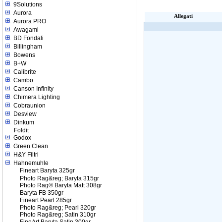
9Solutions
Aurora
Allegati
Aurora PRO
Awagami
BD Fondali
Billingham
Bowens
B+W
Calibrite
Cambo
Canson Infinity
Chimera Lighting
Cobraunion
Desview
Dinkum
Foldit
Godox
Green Clean
H&Y Filtri
Hahnemuhle
Fineart Baryta 325gr
Photo Rag&reg; Baryta 315gr
Photo Rag® Baryta Matt 308gr
Baryta FB 350gr
Fineart Pearl 285gr
Photo Rag&reg; Pearl 320gr
Photo Rag&reg; Satin 310gr