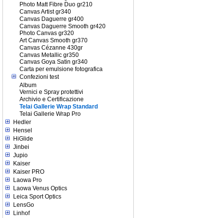
Photo Matt Fibre Duo gr210
Canvas Artist gr340
Canvas Daguerre gr400
Canvas Daguerre Smooth gr420
Photo Canvas gr320
Art Canvas Smooth gr370
Canvas Cézanne 430gr
Canvas Metallic gr350
Canvas Goya Satin gr340
Carta per emulsione fotografica
Confezioni test
Album
Vernici e Spray protettivi
Archivio e Certificazione
Telai Gallerie Wrap Standard
Telai Gallerie Wrap Pro
Hedler
Hensel
HiGlide
Jinbei
Jupio
Kaiser
Kaiser PRO
Laowa Pro
Laowa Venus Optics
Leica Sport Optics
LensGo
Linhof