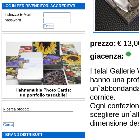
LOG IN PER RIVENDITORI ACCREDITATI
Indirizzo E-Mail
password
prezzo:
€ 13,0
giacenza:
I telai Galleri
hanno una prof
un`abbondanda d
Hahnemuhle Photo Cards:
un portfolio tascabile!
cornice.
Ogni confezione
Ricerca prodotti
scegliere un`al
dimensione des
I BRAND DISTRIBUITI