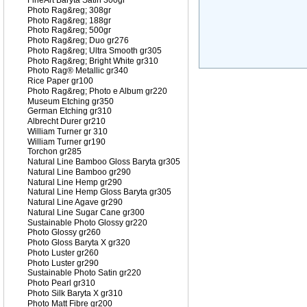
FineArt Baryta Satin 300gr
Photo Rag&reg; 308gr
Photo Rag&reg; 188gr
Photo Rag&reg; 500gr
Photo Rag&reg; Duo gr276
Photo Rag&reg; Ultra Smooth gr305
Photo Rag&reg; Bright White gr310
Photo Rag® Metallic gr340
Rice Paper gr100
Photo Rag&reg; Photo e Album gr220
Museum Etching gr350
German Etching gr310
Albrecht Durer gr210
William Turner gr 310
William Turner gr190
Torchon gr285
Natural Line Bamboo Gloss Baryta gr305
Natural Line Bamboo gr290
Natural Line Hemp gr290
Natural Line Hemp Gloss Baryta gr305
Natural Line Agave gr290
Natural Line Sugar Cane gr300
Sustainable Photo Glossy gr220
Photo Glossy gr260
Photo Gloss Baryta X gr320
Photo Luster gr260
Photo Luster gr290
Sustainable Photo Satin gr220
Photo Pearl gr310
Photo Silk Baryta X gr310
Photo Matt Fibre gr200