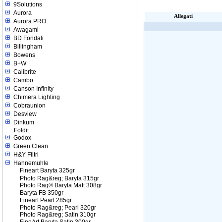
9Solutions
Aurora
Allegati
Aurora PRO
Awagami
BD Fondali
Billingham
Bowens
B+W
Calibrite
Cambo
Canson Infinity
Chimera Lighting
Cobraunion
Desview
Dinkum
Foldit
Godox
Green Clean
H&Y Filtri
Hahnemuhle
Fineart Baryta 325gr
Photo Rag&reg; Baryta 315gr
Photo Rag® Baryta Matt 308gr
Baryta FB 350gr
Fineart Pearl 285gr
Photo Rag&reg; Pearl 320gr
Photo Rag&reg; Satin 310gr