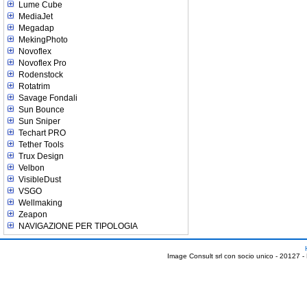
Lume Cube
MediaJet
Megadap
MekingPhoto
Novoflex
Novoflex Pro
Rodenstock
Rotatrim
Savage Fondali
Sun Bounce
Sun Sniper
Techart PRO
Tether Tools
Trux Design
Velbon
VisibleDust
VSGO
Wellmaking
Zeapon
NAVIGAZIONE PER TIPOLOGIA
Image Consult srl con socio unico - 20127 -