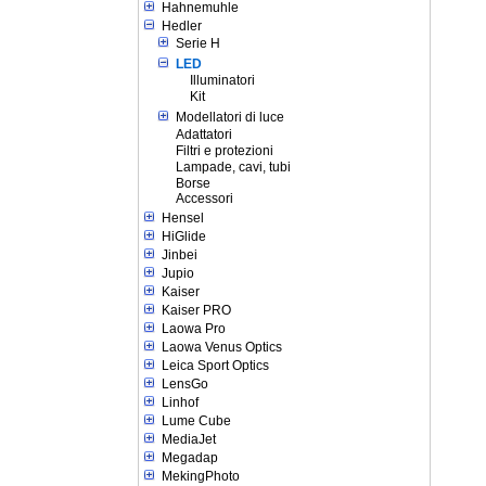
Hahnemuhle
Hedler
Serie H
LED
Illuminatori
Kit
Modellatori di luce
Adattatori
Filtri e protezioni
Lampade, cavi, tubi
Borse
Accessori
Hensel
HiGlide
Jinbei
Jupio
Kaiser
Kaiser PRO
Laowa Pro
Laowa Venus Optics
Leica Sport Optics
LensGo
Linhof
Lume Cube
MediaJet
Megadap
MekingPhoto