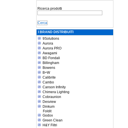
Ricerca prodotti
I BRAND DISTRIBUITI
9Solutions
Aurora
Aurora PRO
Awagami
BD Fondali
Billingham
Bowens
B+W
Calibrite
Cambo
Canson Infinity
Chimera Lighting
Cobraunion
Desview
Dinkum
Foldit
Godox
Green Clean
H&Y Filtri