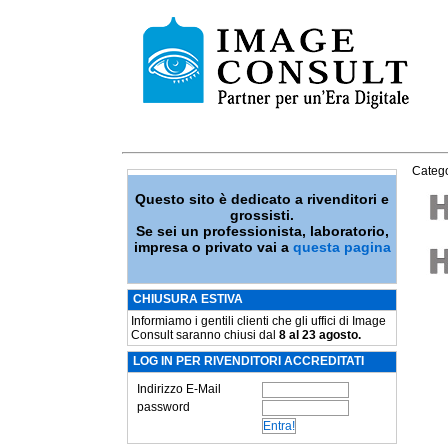
Catego
Questo sito è dedicato a rivenditori e
grossisti.
Se sei un professionista, laboratorio,
impresa o privato vai a
questa pagina
CHIUSURA ESTIVA
Informiamo i gentili clienti che gli uffici di Image
Consult saranno chiusi dal
8 al 23 agosto.
LOG IN PER RIVENDITORI ACCREDITATI
Indirizzo E-Mail
password