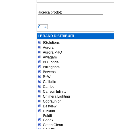
Ricerca prodotti
I BRAND DISTRIBUITI
9Solutions
Aurora
Aurora PRO
Awagami
BD Fondali
Billingham
Bowens
B+W
Calibrite
Cambo
Canson Infinity
Chimera Lighting
Cobraunion
Desview
Dinkum
Foldit
Godox
Green Clean