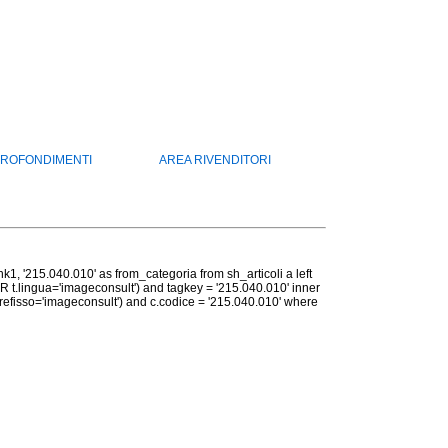
ROFONDIMENTI
AREA RIVENDITORI
ank1, '215.040.010' as from_categoria from sh_articoli a left
OR t.lingua='imageconsult') and tagkey = '215.040.010' inner
prefisso='imageconsult') and c.codice = '215.040.010' where