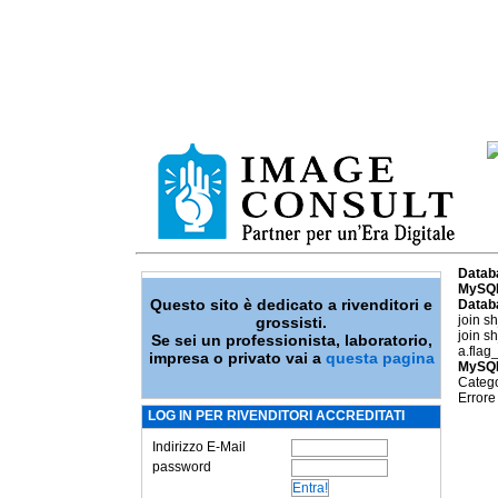
Datab
MySQL
Questo sito è dedicato a rivenditori e
Datab
join s
grossisti.
join s
Se sei un professionista, laboratorio,
a.flag
impresa o privato vai a
questa pagina
MySQL
Catego
Errore
LOG IN PER RIVENDITORI ACCREDITATI
Indirizzo E-Mail
password