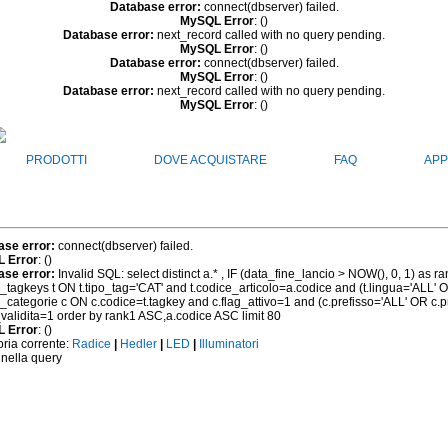
Database error:
connect(dbserver) failed.
MySQL Error
: ()
Database error:
next_record called with no query pending.
MySQL Error
: ()
Database error:
connect(dbserver) failed.
MySQL Error
: ()
Database error:
next_record called with no query pending.
MySQL Error
: ()
PRODOTTI
DOVE ACQUISTARE
FAQ
APP
ase error:
connect(dbserver) failed.
 Error
: ()
ase error:
Invalid SQL: select distinct a.* , IF (data_fine_lancio > NOW(), 0, 1) as r
h_tagkeys t ON t.tipo_tag='CAT' and t.codice_articolo=a.codice and (t.lingua='ALL' 
h_categorie c ON c.codice=t.tagkey and c.flag_attivo=1 and (c.prefisso='ALL' OR c.
_validita=1 order by rank1 ASC,a.codice ASC limit 80
 Error
: ()
ria corrente:
Radice
|
Hedler
|
LED
|
Illuminatori
 nella query