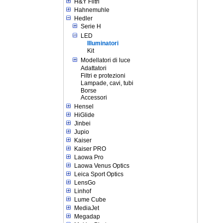
H&Y Filtri
Hahnemuhle
Hedler
Serie H
LED
Illuminatori
Kit
Modellatori di luce
Adattatori
Filtri e protezioni
Lampade, cavi, tubi
Borse
Accessori
Hensel
HiGlide
Jinbei
Jupio
Kaiser
Kaiser PRO
Laowa Pro
Laowa Venus Optics
Leica Sport Optics
LensGo
Linhof
Lume Cube
MediaJet
Megadap