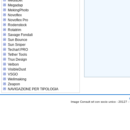
MediaJet
Megadap
MekingPhoto
Novoflex
Novoflex Pro
Rodenstock
Rotatrim
Savage Fondali
Sun Bounce
Sun Sniper
Techart PRO
Tether Tools
Trux Design
Velbon
VisibleDust
VSGO
Wellmaking
Zeapon
NAVIGAZIONE PER TIPOLOGIA
Image Consult srl con socio unico - 20127 -