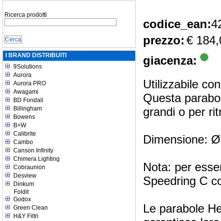
Ricerca prodotti
codice_ean:
4
prezzo:
€ 184,
I BRAND DISTRIBUITI
giacenza:
9Solutions
Aurora
Utilizzabile co
Aurora PRO
Awagami
Questa parabol
BD Fondali
Billingham
grandi o per ritr
Bowens
B+W
Calibrite
Dimensione: 
Cambo
Canson Infinity
Chimera Lighting
Nota: per esser
Cobraunion
Desview
Speedring C c
Dinkum
Foldit
Godox
Le parabole Hed
Green Clean
H&Y Filtri