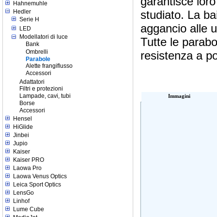
garantisce lor
Hahnemuhle
Hedler
studiato. La b
Serie H
aggancio alle u
LED
Modellatori di luce
Tutte le parab
Bank
Ombrelli
resistenza a po
Parabole
Alette frangiflusso
Accessori
Adattatori
Filtri e protezioni
Lampade, cavi, tubi
Immagini
Borse
Accessori
Hensel
HiGlide
Jinbei
Jupio
Kaiser
Kaiser PRO
Laowa Pro
Laowa Venus Optics
Leica Sport Optics
LensGo
Linhof
Lume Cube