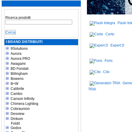
Ricerca prodotti
Flash In
Certo
I BRAND DISTRIBUITI
Expert D
9Solutions
Aurora
Aurora PRO
Foris
Awagami
BD Fondali
Cito
Billingham
Bowens
Gener
B+W
Calibrite
TRIA
Cambo
Canson Infinity
Chimera Lighting
Cobraunion
Desview
Dinkum
Foldit
Godox