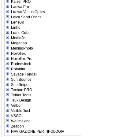
Kaiser PRO
Laowa Pro
Laowa Venus Optics
Leica Sport Optics
LensGo
Linhof
Lume Cube
MediaJet
Megadap
MekingPhoto
Novoflex
Novoflex Pro
Rodenstock
Rotatrim
Savage Fondali
Sun Bounce
Sun Sniper
Techart PRO
Tether Tools
Trux Design
Velbon
VisibleDust
VSGO
Wellmaking
Zeapon
NAVIGAZIONE PER TIPOLOGIA