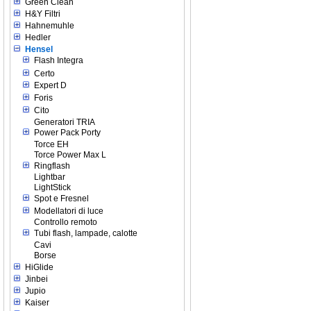
Green Clean
H&Y Filtri
Hahnemuhle
Hedler
Hensel
Flash Integra
Certo
Expert D
Foris
Cito
Generatori TRIA
Power Pack Porty
Torce EH
Torce Power Max L
Ringflash
Lightbar
LightStick
Spot e Fresnel
Modellatori di luce
Controllo remoto
Tubi flash, lampade, calotte
Cavi
Borse
HiGlide
Jinbei
Jupio
Kaiser