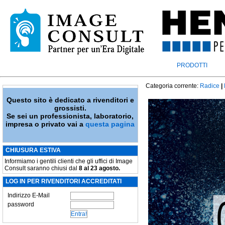
PRODOTTI
Categoria corrente:
Radice
|
Questo sito è dedicato a rivenditori e
grossisti.
Se sei un professionista, laboratorio,
impresa o privato vai a
questa pagina
CHIUSURA ESTIVA
Informiamo i gentili clienti che gli uffici di Image
Consult saranno chiusi dal
8 al 23 agosto.
LOG IN PER RIVENDITORI ACCREDITATI
Indirizzo E-Mail
password