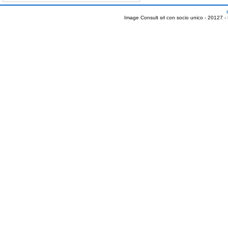
Image Consult srl con socio unico - 20127 -