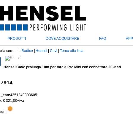
PRODOTTI
DOVE ACQUISTARE
FAQ
APP
ria corrente:
Radice
|
Hensel
|
Cavi
|
Torna alla lista
Hensel Cavo prolunga 10m per torcia Pro Mini con connettore 20-lead
7914
e_ean:
4251249303605
:
€ 321,00
+iva
nza: