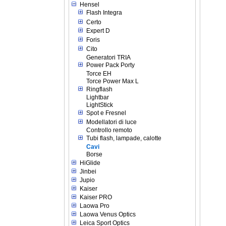
Hensel
Flash Integra
Certo
Expert D
Foris
Cito
Generatori TRIA
Power Pack Porty
Torce EH
Torce Power Max L
Ringflash
Lightbar
LightStick
Spot e Fresnel
Modellatori di luce
Controllo remoto
Tubi flash, lampade, calotte
Cavi
Borse
HiGlide
Jinbei
Jupio
Kaiser
Kaiser PRO
Laowa Pro
Laowa Venus Optics
Leica Sport Optics