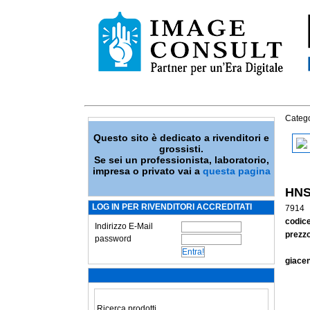
Catego
Questo sito è dedicato a rivenditori e
grossisti.
Se sei un professionista, laboratorio,
impresa o privato vai a
questa pagina
HNS
LOG IN PER RIVENDITORI ACCREDITATI
7914
codic
Indirizzo E-Mail
prezzo
password
giace
Ricerca prodotti