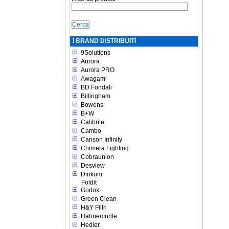
I BRAND DISTRIBUITI
9Solutions
Aurora
Aurora PRO
Awagami
BD Fondali
Billingham
Bowens
B+W
Calibrite
Cambo
Canson Infinity
Chimera Lighting
Cobraunion
Desview
Dinkum
Foldit
Godox
Green Clean
H&Y Filtri
Hahnemuhle
Hedler