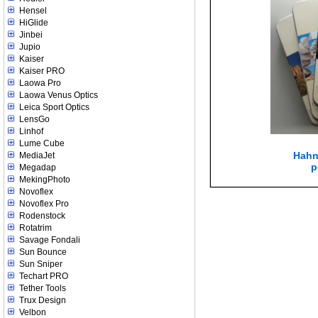
Hensel
HiGlide
Jinbei
Jupio
Kaiser
Kaiser PRO
Laowa Pro
Laowa Venus Optics
Leica Sport Optics
LensGo
Linhof
Lume Cube
Hahn
MediaJet
p
Megadap
MekingPhoto
Novoflex
Novoflex Pro
Rodenstock
Rotatrim
Savage Fondali
Sun Bounce
Sun Sniper
Techart PRO
Tether Tools
Trux Design
Velbon