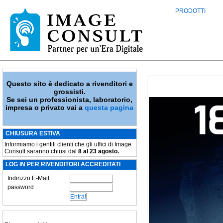
PRODOTTI
Questo sito è dedicato a rivenditori e
grossisti.
Se sei un professionista, laboratorio,
impresa o privato vai a
questa pagina
CHIUSURA ESTIVA
Informiamo i gentili clienti che gli uffici di Image
Consult saranno chiusi dal
8 al 23 agosto.
LOG IN PER RIVENDITORI ACCREDITATI
Indirizzo E-Mail
password