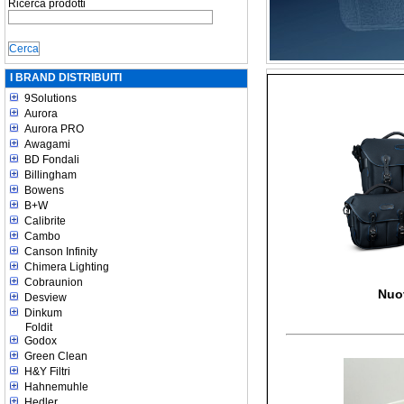
Ricerca prodotti
I BRAND DISTRIBUITI
9Solutions
Aurora
Aurora PRO
Awagami
BD Fondali
Billingham
Bowens
B+W
Calibrite
Cambo
Canson Infinity
Chimera Lighting
Cobraunion
Nuo
Desview
Dinkum
Foldit
Godox
Green Clean
H&Y Filtri
Hahnemuhle
Hedler