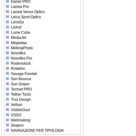
Kaiser PRO
Laowa Pro
Laowa Venus Optics
Leica Sport Optics
LensGo
Linhof
Lume Cube
MediaJet
Megadap
MekingPhoto
Novoflex
Novoflex Pro
Rodenstock
Rotatrim
Savage Fondali
Sun Bounce
Sun Sniper
Techart PRO
Tether Tools
Trux Design
Velbon
VisibleDust
VSGO
Wellmaking
Zeapon
NAVIGAZIONE PER TIPOLOGIA