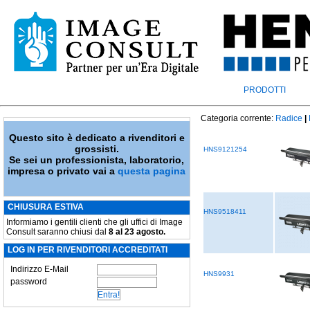
PRODOTTI
Categoria corrente:
Radice
|
Questo sito è dedicato a rivenditori e
grossisti.
HNS9121254
Se sei un professionista, laboratorio,
impresa o privato vai a
questa pagina
CHIUSURA ESTIVA
HNS9518411
Informiamo i gentili clienti che gli uffici di Image
Consult saranno chiusi dal
8 al 23 agosto.
LOG IN PER RIVENDITORI ACCREDITATI
Indirizzo E-Mail
HNS9931
password