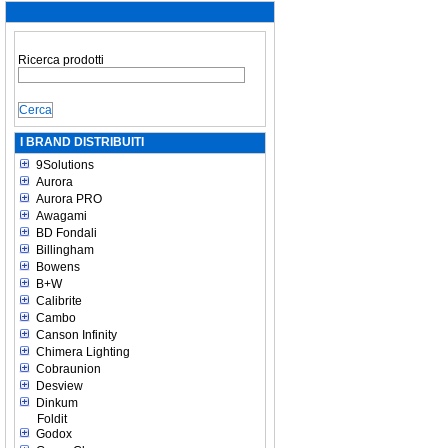
Ricerca prodotti
I BRAND DISTRIBUITI
9Solutions
Aurora
Aurora PRO
Awagami
BD Fondali
Billingham
Bowens
B+W
Calibrite
Cambo
Canson Infinity
Chimera Lighting
Cobraunion
Desview
Dinkum
Foldit
Godox