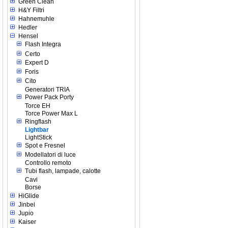
Green Clean
H&Y Filtri
Hahnemuhle
Hedler
Hensel
Flash Integra
Certo
Expert D
Foris
Cito
Generatori TRIA
Power Pack Porty
Torce EH
Torce Power Max L
Ringflash
Lightbar
LightStick
Spot e Fresnel
Modellatori di luce
Controllo remoto
Tubi flash, lampade, calotte
Cavi
Borse
HiGlide
Jinbei
Jupio
Kaiser