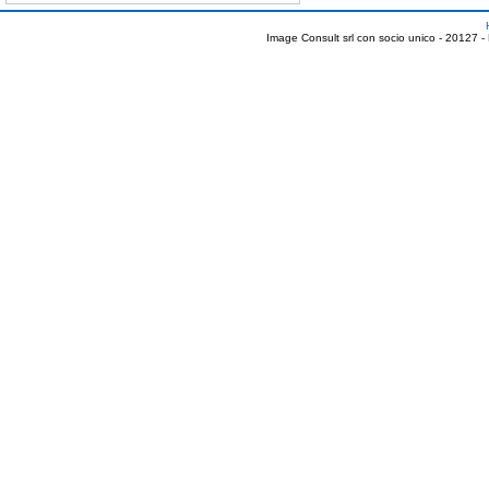
Image Consult srl con socio unico - 20127 -