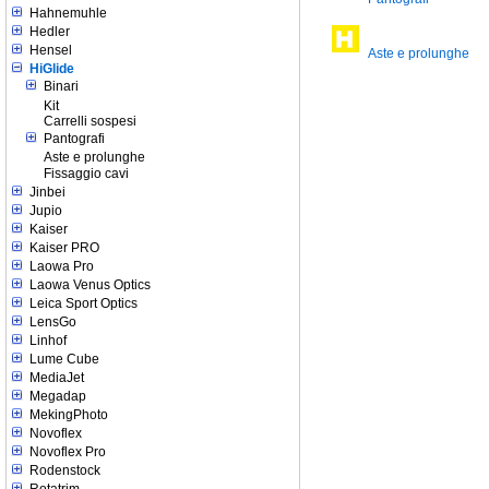
Hahnemuhle
Hedler
Hensel
Aste e prolunghe
HiGlide
Binari
Kit
Carrelli sospesi
Pantografi
Aste e prolunghe
Fissaggio cavi
Jinbei
Jupio
Kaiser
Kaiser PRO
Laowa Pro
Laowa Venus Optics
Leica Sport Optics
LensGo
Linhof
Lume Cube
MediaJet
Megadap
MekingPhoto
Novoflex
Novoflex Pro
Rodenstock