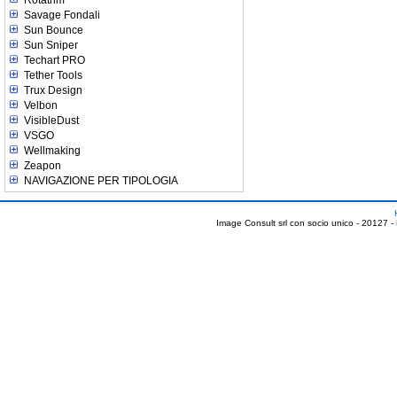
Rotatrim
Savage Fondali
Sun Bounce
Sun Sniper
Techart PRO
Tether Tools
Trux Design
Velbon
VisibleDust
VSGO
Wellmaking
Zeapon
NAVIGAZIONE PER TIPOLOGIA
Image Consult srl con socio unico - 20127 -