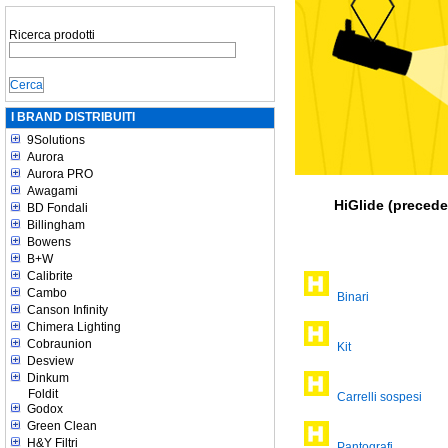
Ricerca prodotti
I BRAND DISTRIBUITI
9Solutions
Aurora
Aurora PRO
Awagami
HiGlide (precede
BD Fondali
Billingham
Bowens
B+W
Calibrite
Cambo
Binari
Canson Infinity
Chimera Lighting
Cobraunion
Kit
Desview
Dinkum
Foldit
Carrelli sospesi
Godox
Green Clean
H&Y Filtri
Pantografi