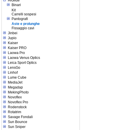
HiGlide
Binari
Kit
Carrelli sospesi
Pantografi
Aste e prolunghe
Fissaggio cavi
Jinbei
Jupio
Kaiser
Kaiser PRO
Laowa Pro
Laowa Venus Optics
Leica Sport Optics
LensGo
Linhof
Lume Cube
MediaJet
Megadap
MekingPhoto
Novoflex
Novoflex Pro
Rodenstock
Rotatrim
Savage Fondali
Sun Bounce
Sun Sniper