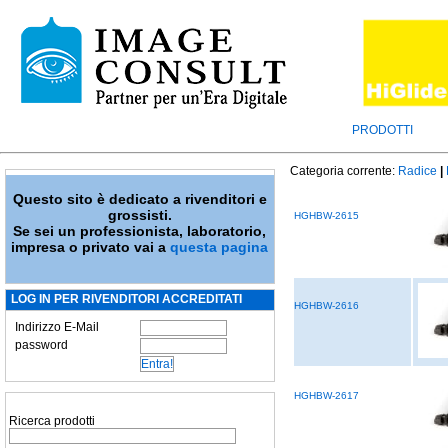
PRODOTTI
Categoria corrente:
Radice
|
Questo sito è dedicato a rivenditori e
grossisti.
HGHBW-2615
Se sei un professionista, laboratorio,
impresa o privato vai a
questa pagina
LOG IN PER RIVENDITORI ACCREDITATI
HGHBW-2616
Indirizzo E-Mail
password
HGHBW-2617
Ricerca prodotti