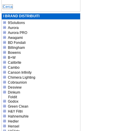
I BRAND DISTRIBUITI
9Solutions
Aurora
Aurora PRO
Awagami
BD Fondali
Billingham
Bowens
B+W
Calibrite
Cambo
Canson Infinity
Chimera Lighting
Cobraunion
Desview
Dinkum
Foldit
Godox
Green Clean
H&Y Filtri
Hahnemuhle
Hedler
Hensel