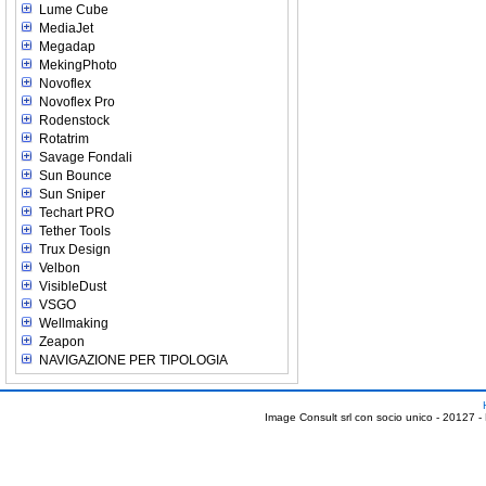
Lume Cube
MediaJet
Megadap
MekingPhoto
Novoflex
Novoflex Pro
Rodenstock
Rotatrim
Savage Fondali
Sun Bounce
Sun Sniper
Techart PRO
Tether Tools
Trux Design
Velbon
VisibleDust
VSGO
Wellmaking
Zeapon
NAVIGAZIONE PER TIPOLOGIA
Image Consult srl con socio unico - 20127 -