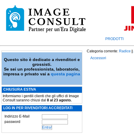
PRODOTTI
Categoria corrente:
Radice
|
Accessori
Questo sito è dedicato a rivenditori e
grossisti.
Se sei un professionista, laboratorio,
impresa o privato vai a
questa pagina
CHIUSURA ESTIVA
Informiamo i gentili clienti che gli uffici di Image
Consult saranno chiusi dal
8 al 23 agosto.
LOG IN PER RIVENDITORI ACCREDITATI
Indirizzo E-Mail
password