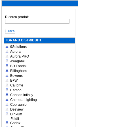
Ricerca prodotti
I BRAND DISTRIBUITI
9Solutions
Aurora
Aurora PRO
Awagami
BD Fondali
Billingham
Bowens
B+W
Calibrite
Cambo
Canson Infinity
Chimera Lighting
Cobraunion
Desview
Dinkum
Foldit
Godox