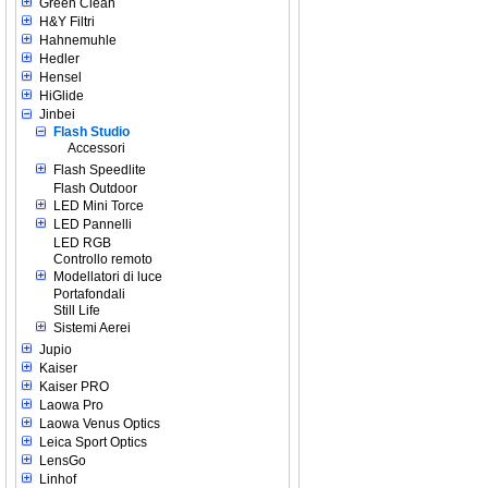
Green Clean
H&Y Filtri
Hahnemuhle
Hedler
Hensel
HiGlide
Jinbei
Flash Studio
Accessori
Flash Speedlite
Flash Outdoor
LED Mini Torce
LED Pannelli
LED RGB
Controllo remoto
Modellatori di luce
Portafondali
Still Life
Sistemi Aerei
Jupio
Kaiser
Kaiser PRO
Laowa Pro
Laowa Venus Optics
Leica Sport Optics
LensGo
Linhof