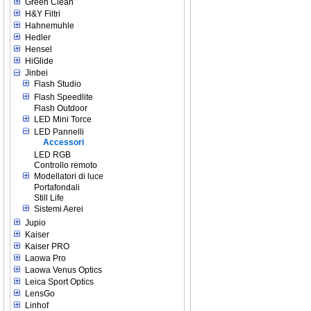
Green Clean
H&Y Filtri
Hahnemuhle
Hedler
Hensel
HiGlide
Jinbei
Flash Studio
Flash Speedlite
Flash Outdoor
LED Mini Torce
LED Pannelli
Accessori
LED RGB
Controllo remoto
Modellatori di luce
Portafondali
Still Life
Sistemi Aerei
Jupio
Kaiser
Kaiser PRO
Laowa Pro
Laowa Venus Optics
Leica Sport Optics
LensGo
Linhof