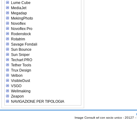
Lume Cube
MediaJet
Megadap
MekingPhoto
Novoflex
Novoflex Pro
Rodenstock
Rotatrim
Savage Fondali
Sun Bounce
Sun Sniper
Techart PRO
Tether Tools
Trux Design
Velbon
VisibleDust
VSGO
Wellmaking
Zeapon
NAVIGAZIONE PER TIPOLOGIA
Image Consult srl con socio unico - 20127 -