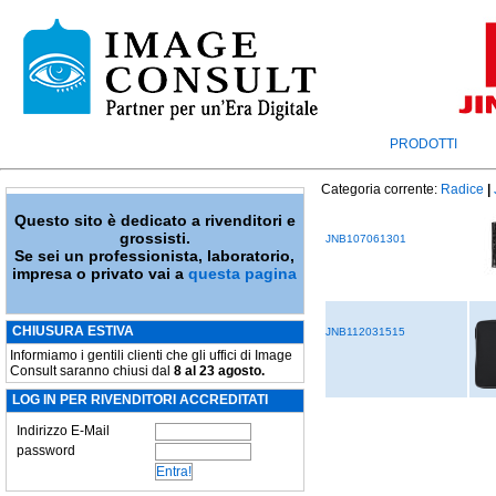
PRODOTTI
Categoria corrente:
Radice
|
Questo sito è dedicato a rivenditori e
grossisti.
JNB107061301
Se sei un professionista, laboratorio,
impresa o privato vai a
questa pagina
CHIUSURA ESTIVA
JNB112031515
Informiamo i gentili clienti che gli uffici di Image
Consult saranno chiusi dal
8 al 23 agosto.
LOG IN PER RIVENDITORI ACCREDITATI
Indirizzo E-Mail
password