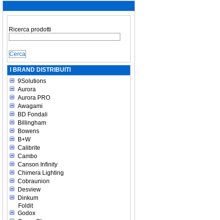
Ricerca prodotti
I BRAND DISTRIBUITI
9Solutions
Aurora
Aurora PRO
Awagami
BD Fondali
Billingham
Bowens
B+W
Calibrite
Cambo
Canson Infinity
Chimera Lighting
Cobraunion
Desview
Dinkum
Foldit
Godox