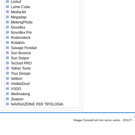
Linhof
Lume Cube
MediaJet
Megadap
MekingPhoto
Novoflex
Novoflex Pro
Rodenstock
Rotatrim
Savage Fondali
Sun Bounce
Sun Sniper
Techart PRO
Tether Tools
Trux Design
Velbon
VisibleDust
VSGO
Wellmaking
Zeapon
NAVIGAZIONE PER TIPOLOGIA
Image Consult srl con socio unico - 20127 -