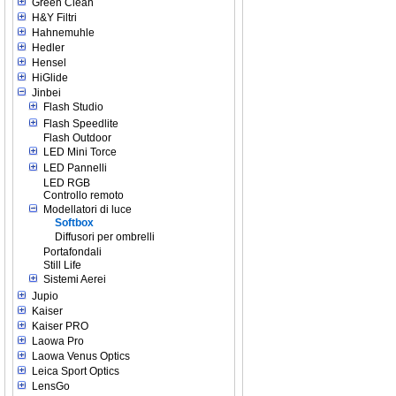
Green Clean
H&Y Filtri
Hahnemuhle
Hedler
Hensel
HiGlide
Jinbei
Flash Studio
Flash Speedlite
Flash Outdoor
LED Mini Torce
LED Pannelli
LED RGB
Controllo remoto
Modellatori di luce
Softbox
Diffusori per ombrelli
Portafondali
Still Life
Sistemi Aerei
Jupio
Kaiser
Kaiser PRO
Laowa Pro
Laowa Venus Optics
Leica Sport Optics
LensGo