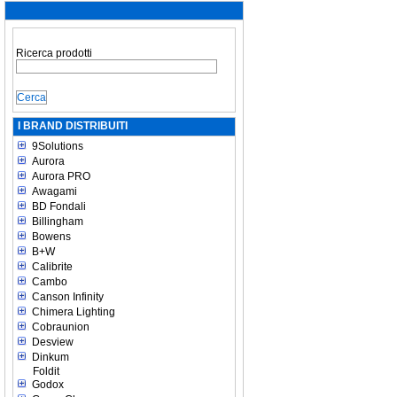
Ricerca prodotti
I BRAND DISTRIBUITI
9Solutions
Aurora
Aurora PRO
Awagami
BD Fondali
Billingham
Bowens
B+W
Calibrite
Cambo
Canson Infinity
Chimera Lighting
Cobraunion
Desview
Dinkum
Foldit
Godox