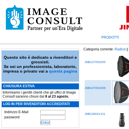
PRODOTTI
Categoria corrente:
Radice
|
Questo sito è dedicato a rivenditori e
grossisti.
JNB107052005
Se sei un professionista, laboratorio,
impresa o privato vai a
questa pagina
CHIUSURA ESTIVA
JNB107052006
Informiamo i gentili clienti che gli uffici di Image
Consult saranno chiusi dal
8 al 23 agosto.
LOG IN PER RIVENDITORI ACCREDITATI
Indirizzo E-Mail
JNB108041311
password