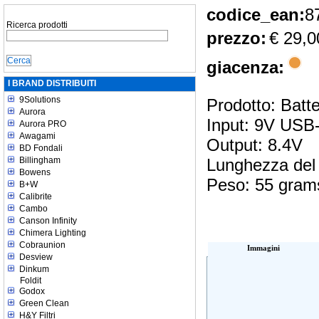
codice_ean:
8
Ricerca prodotti
prezzo:
€ 29,0
giacenza:
I BRAND DISTRIBUITI
9Solutions
Prodotto: Bat
Aurora
Input: 9V USB
Aurora PRO
Awagami
Output: 8.4V
BD Fondali
Billingham
Lunghezza del
Bowens
Peso: 55 gram
B+W
Calibrite
Cambo
Canson Infinity
Chimera Lighting
Cobraunion
Immagini
Desview
Dinkum
Foldit
Godox
Green Clean
H&Y Filtri