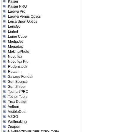
Kaiser
Kaiser PRO
Laowa Pro
Laowa Venus Optics
Leica Sport Optics
LensGo
Linhof
Lume Cube
MediaJet
Megadap
MekingPhoto
Novoflex
Novoflex Pro
Rodenstock
Rotatrim
Savage Fondali
Sun Bounce
Sun Sniper
Techart PRO
Tether Tools
Trux Design
Velbon
VisibleDust
VSGO
Wellmaking
Zeapon
NAVIGAZIONE PER TIPOLOGIA