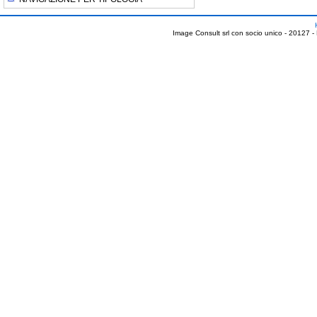
Image Consult srl con socio unico - 20127 -