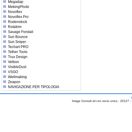
Megadap
MekingPhoto
Novoflex
Novoflex Pro
Rodenstock
Rotatrim
Savage Fondali
Sun Bounce
Sun Sniper
Techart PRO
Tether Tools
Trux Design
Velbon
VisibleDust
VSGO
Wellmaking
Zeapon
NAVIGAZIONE PER TIPOLOGIA
Image Consult srl con socio unico - 20127 -