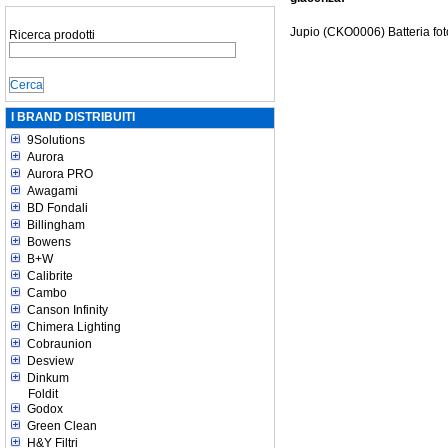
Jupio (CKO0006) Batteria 
Ricerca prodotti
I BRAND DISTRIBUITI
9Solutions
Aurora
Aurora PRO
Awagami
BD Fondali
Billingham
Bowens
B+W
Calibrite
Cambo
Canson Infinity
Chimera Lighting
Cobraunion
Desview
Dinkum
Foldit
Godox
Green Clean
H&Y Filtri