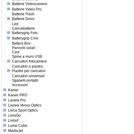
Batterie Videocamere
Batterie Video Pro
Batterie Flash
Batterie Droni
Led
Caricabatterie
Batterygrip Foto
Batterygrip Cine
Battery Box
Pannelli solari
Cavi
Spine a muro USB
Caricatori fotocamere
Caricatori a piastra
Piastre per caricatori
Caricatori universali
Sgabelli portatili
Accessori
Kaiser
Kaiser PRO
Laowa Pro
Laowa Venus Optics
Leica Sport Optics
LensGo
Linhof
Lume Cube
MediaJet