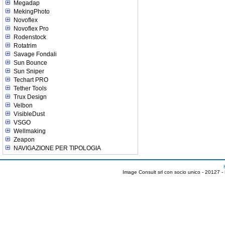
Megadap
MekingPhoto
Novoflex
Novoflex Pro
Rodenstock
Rotatrim
Savage Fondali
Sun Bounce
Sun Sniper
Techart PRO
Tether Tools
Trux Design
Velbon
VisibleDust
VSGO
Wellmaking
Zeapon
NAVIGAZIONE PER TIPOLOGIA
Image Consult srl con socio unico - 20127 -