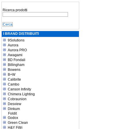
Ricerca prodotti
I BRAND DISTRIBUITI
9Solutions
Aurora
Aurora PRO
Awagami
BD Fondali
Billingham
Bowens
B+W
Calibrite
Cambo
Canson Infinity
Chimera Lighting
Cobraunion
Desview
Dinkum
Foldit
Godox
Green Clean
H&Y Filtri