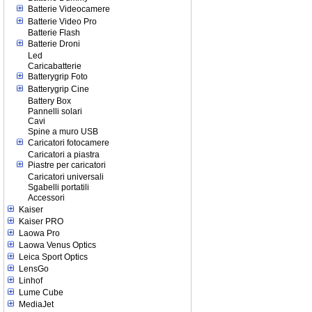
Batterie Videocamere
Batterie Video Pro
Batterie Flash
Batterie Droni
Led
Caricabatterie
Batterygrip Foto
Batterygrip Cine
Battery Box
Pannelli solari
Cavi
Spine a muro USB
Caricatori fotocamere
Caricatori a piastra
Piastre per caricatori
Caricatori universali
Sgabelli portatili
Accessori
Kaiser
Kaiser PRO
Laowa Pro
Laowa Venus Optics
Leica Sport Optics
LensGo
Linhof
Lume Cube
MediaJet