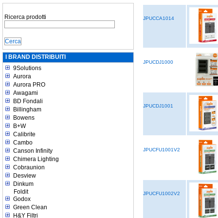
Ricerca prodotti
JPUCCA1014
I BRAND DISTRIBUITI
JPUCDJ1000
9Solutions
Aurora
Aurora PRO
Awagami
BD Fondali
JPUCDJ1001
Billingham
Bowens
B+W
Calibrite
Cambo
JPUCFU1001V2
Canson Infinity
Chimera Lighting
Cobraunion
Desview
Dinkum
Foldit
JPUCFU1002V2
Godox
Green Clean
H&Y Filtri