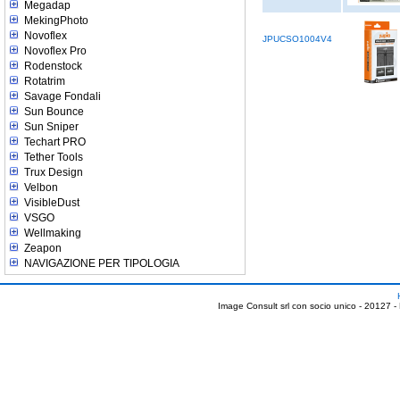
Megadap
MekingPhoto
Novoflex
JPUCSO1004V4
Novoflex Pro
Rodenstock
Rotatrim
Savage Fondali
Sun Bounce
Sun Sniper
Techart PRO
Tether Tools
Trux Design
Velbon
VisibleDust
VSGO
Wellmaking
Zeapon
NAVIGAZIONE PER TIPOLOGIA
Image Consult srl con socio unico - 20127 -