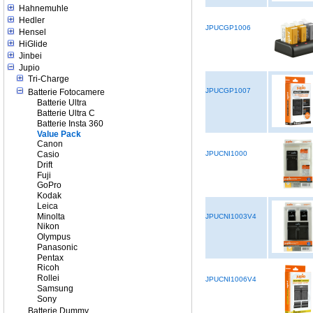
Hahnemuhle
Hedler
JPUCGP1006
Hensel
HiGlide
Jinbei
Jupio
Tri-Charge
JPUCGP1007
Batterie Fotocamere
Batterie Ultra
Batterie Ultra C
Batterie Insta 360
Value Pack
Canon
Casio
JPUCNI1000
Drift
Fuji
GoPro
Kodak
Leica
Minolta
JPUCNI1003V4
Nikon
Olympus
Panasonic
Pentax
Ricoh
Rollei
JPUCNI1006V4
Samsung
Sony
Batterie Dummy