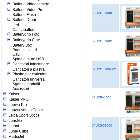
Batterie Videocamere
Batterie Video Pro
JPUCOL1000
Batterie Flash
Batterie Droni
Led
Caricabatterie
Batterygrip Foto
Batterygrip Cine
JPUCOL1002
Battery Box
Pannelli solari
Cavi
Spine a muro USB
Caricatori fotocamere
Caricatori a piastra
JPUCOL1004V2
Piastre per caricatori
Caricatori universali
Sgabelli portatili
Accessori
Kaiser
JPUCPA1005
Kaiser PRO
Laowa Pro
Laowa Venus Optics
Leica Sport Optics
LensGo
JPUCSO1000
Linhof
Lume Cube
MediaJet