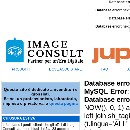
Database er
Database error:
next
Database er
Database error:
next
PRODOTTI
DOVE ACQUISTARE
FAQ
A
Database erro
Questo sito è dedicato a rivenditori e
MySQL Error
:
grossisti.
Database erro
Se sei un professionista, laboratorio,
impresa o privato vai a
questa pagina
NOW(), 0, 1) a
left join sh_ta
CHIUSURA ESTIVA
(t.lingua='ALL'
Informiamo i gentili clienti che gli uffici di Image
Consult saranno chiusi dal
8 al 23 agosto.