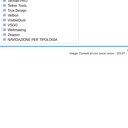
Techart PRO
Tether Tools
Trux Design
Velbon
VisibleDust
VSGO
Wellmaking
Zeapon
NAVIGAZIONE PER TIPOLOGIA
Image Consult srl con socio unico - 20127 -