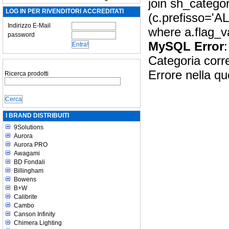
join sh_catego
LOG IN PER RIVENDITORI ACCREDITATI
(c.prefisso='A
Indirizzo E-Mail
where a.flag_v
password
MySQL Error
:
Categoria corr
Errore nella qu
Ricerca prodotti
I BRAND DISTRIBUITI
9Solutions
Aurora
Aurora PRO
Awagami
BD Fondali
Billingham
Bowens
B+W
Calibrite
Cambo
Canson Infinity
Chimera Lighting