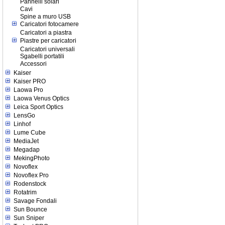
Pannelli solari
Cavi
Spine a muro USB
Caricatori fotocamere
Caricatori a piastra
Piastre per caricatori
Caricatori universali
Sgabelli portatili
Accessori
Kaiser
Kaiser PRO
Laowa Pro
Laowa Venus Optics
Leica Sport Optics
LensGo
Linhof
Lume Cube
MediaJet
Megadap
MekingPhoto
Novoflex
Novoflex Pro
Rodenstock
Rotatrim
Savage Fondali
Sun Bounce
Sun Sniper