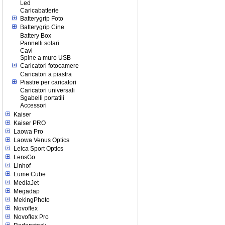
Led
Caricabatterie
Batterygrip Foto
Batterygrip Cine
Battery Box
Pannelli solari
Cavi
Spine a muro USB
Caricatori fotocamere
Caricatori a piastra
Piastre per caricatori
Caricatori universali
Sgabelli portatili
Accessori
Kaiser
Kaiser PRO
Laowa Pro
Laowa Venus Optics
Leica Sport Optics
LensGo
Linhof
Lume Cube
MediaJet
Megadap
MekingPhoto
Novoflex
Novoflex Pro