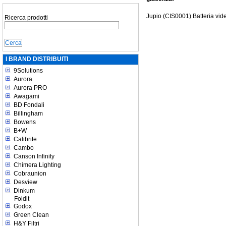
Jupio (CIS0001) Batteria v
Ricerca prodotti
I BRAND DISTRIBUITI
9Solutions
Aurora
Aurora PRO
Awagami
BD Fondali
Billingham
Bowens
B+W
Calibrite
Cambo
Canson Infinity
Chimera Lighting
Cobraunion
Desview
Dinkum
Foldit
Godox
Green Clean
H&Y Filtri