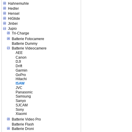
Hahnemuhle
Hedler
Hensel
HiGlide
Jinbei
Jupio
Tri-Charge
Batterie Fotocamere
Batterie Dummy
Batterie Videocamere
AEE
Canon
DJI
Drift
Garmin
GoPro
Hitachi
ISAW
JVC
Panasonic
Samsung
Sanyo
SJCAM
Sony
Xiaomi
Batterie Video Pro
Batterie Flash
Batterie Droni