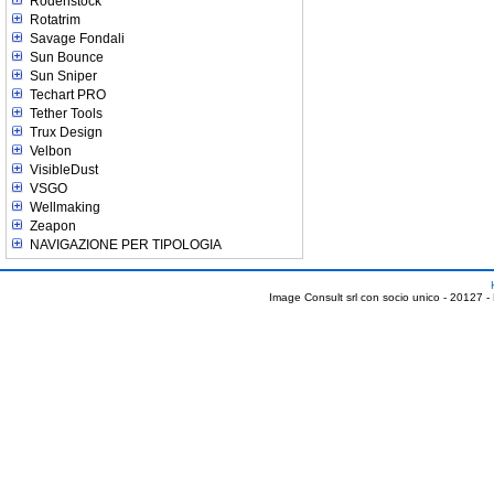
Rodenstock
Rotatrim
Savage Fondali
Sun Bounce
Sun Sniper
Techart PRO
Tether Tools
Trux Design
Velbon
VisibleDust
VSGO
Wellmaking
Zeapon
NAVIGAZIONE PER TIPOLOGIA
Image Consult srl con socio unico - 20127 -