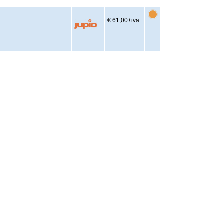
€ 61,00
+iva