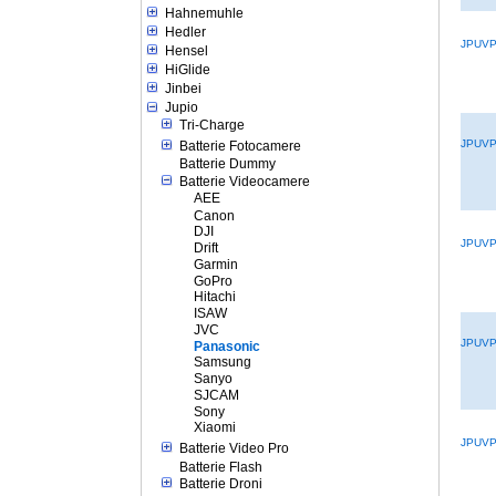
Hahnemuhle
Hedler
JPUVP
Hensel
HiGlide
Jinbei
Jupio
Tri-Charge
JPUVP
Batterie Fotocamere
Batterie Dummy
Batterie Videocamere
AEE
Canon
DJI
JPUVP
Drift
Garmin
GoPro
Hitachi
ISAW
JVC
JPUVP
Panasonic
Samsung
Sanyo
SJCAM
Sony
Xiaomi
JPUVP
Batterie Video Pro
Batterie Flash
Batterie Droni