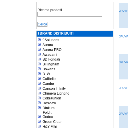
Ricerca prodotti
JPUVP
I BRAND DISTRIBUITI
JPUVP
9Solutions
Aurora
Aurora PRO
Awagami
BD Fondali
JPUVP
Billingham
Bowens
B+W
Calibrite
Cambo
JPUVP
Canson Infinity
Chimera Lighting
Cobraunion
Desview
Dinkum
Foldit
JPUVP
Godox
Green Clean
H&Y Filtri