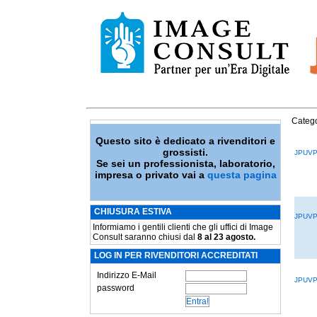
Catego
Questo sito è dedicato a rivenditori e
grossisti.
JPUVP
Se sei un professionista, laboratorio,
impresa o privato vai a
questa pagina
CHIUSURA ESTIVA
JPUVP
Informiamo i gentili clienti che gli uffici di Image
Consult saranno chiusi dal
8 al 23 agosto.
LOG IN PER RIVENDITORI ACCREDITATI
Indirizzo E-Mail
JPUVP
password