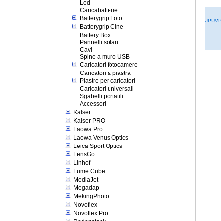
Led
Caricabatterie
Batterygrip Foto
JPUVP
Batterygrip Cine
Battery Box
Pannelli solari
Cavi
Spine a muro USB
Caricatori fotocamere
Caricatori a piastra
Piastre per caricatori
Caricatori universali
Sgabelli portatili
Accessori
Kaiser
Kaiser PRO
Laowa Pro
Laowa Venus Optics
Leica Sport Optics
LensGo
Linhof
Lume Cube
MediaJet
Megadap
MekingPhoto
Novoflex
Novoflex Pro