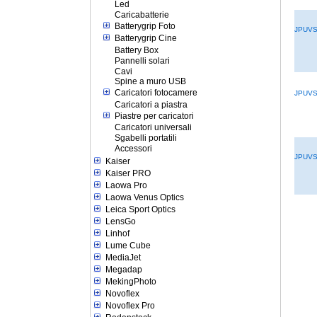
Led
Caricabatterie
Batterygrip Foto
JPUV
Batterygrip Cine
Battery Box
Pannelli solari
Cavi
Spine a muro USB
Caricatori fotocamere
JPUV
Caricatori a piastra
Piastre per caricatori
Caricatori universali
Sgabelli portatili
Accessori
JPUV
Kaiser
Kaiser PRO
Laowa Pro
Laowa Venus Optics
Leica Sport Optics
LensGo
Linhof
Lume Cube
MediaJet
Megadap
MekingPhoto
Novoflex
Novoflex Pro