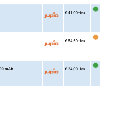
€ 41,00
+iva
€ 54,50
+iva
000 mAh
€ 34,00
+iva