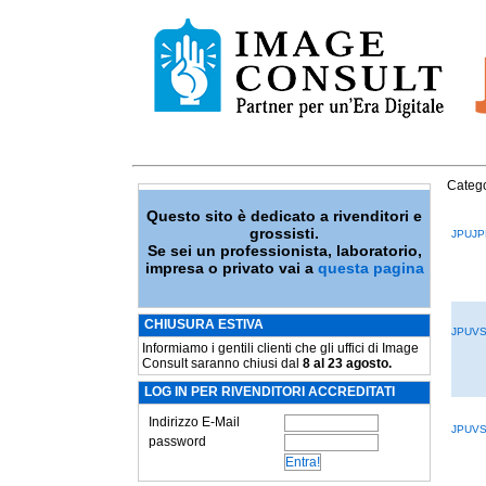
Catego
Questo sito è dedicato a rivenditori e
grossisti.
JPUJP
Se sei un professionista, laboratorio,
impresa o privato vai a
questa pagina
CHIUSURA ESTIVA
JPUV
Informiamo i gentili clienti che gli uffici di Image
Consult saranno chiusi dal
8 al 23 agosto.
LOG IN PER RIVENDITORI ACCREDITATI
Indirizzo E-Mail
JPUV
password