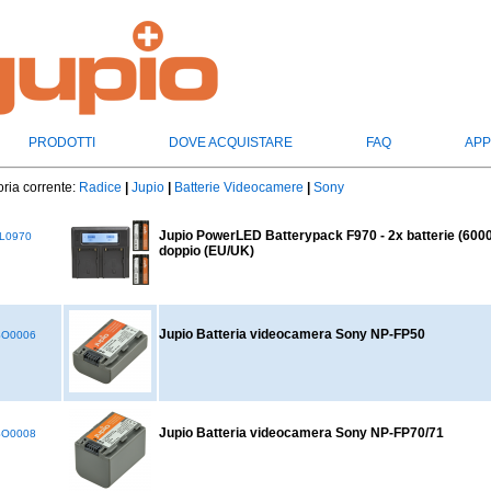
PRODOTTI
DOVE ACQUISTARE
FAQ
APP
ria corrente:
Radice
|
Jupio
|
Batterie Videocamere
|
Sony
Jupio PowerLED Batterypack F970 - 2x batterie (600
L0970
doppio (EU/UK)
Jupio Batteria videocamera Sony NP-FP50
SO0006
Jupio Batteria videocamera Sony NP-FP70/71
SO0008