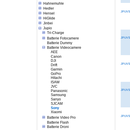
Hahnemuhle
Hedler
JPUV
Hensel
HiGlide
Jinbei
Jupio
Tri-Charge
JPUV
Batterie Fotocamere
Batterie Dummy
Batterie Videocamere
AEE
Canon
DJI
JPUV
Drift
Garmin
GoPro
Hitachi
ISAW
JVC
JPUV
Panasonic
Samsung
Sanyo
SJCAM
Sony
Xiaomi
JPUV
Batterie Video Pro
Batterie Flash
Batterie Droni