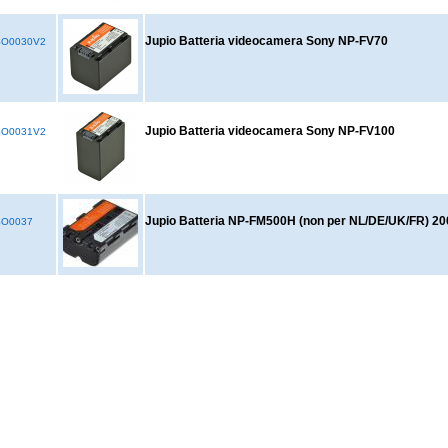
Jupio Batteria videocamera Sony NP-FV70
SO0030V2
Jupio Batteria videocamera Sony NP-FV100
SO0031V2
Jupio Batteria NP-FM500H (non per NL/DE/UK/FR) 2
SO0037