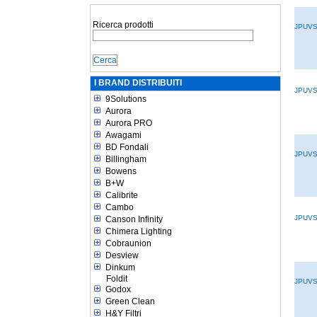
Ricerca prodotti
JPUV
I BRAND DISTRIBUITI
JPUV
9Solutions
Aurora
Aurora PRO
Awagami
BD Fondali
JPUV
Billingham
Bowens
B+W
Calibrite
Cambo
JPUV
Canson Infinity
Chimera Lighting
Cobraunion
Desview
Dinkum
Foldit
JPUV
Godox
Green Clean
H&Y Filtri