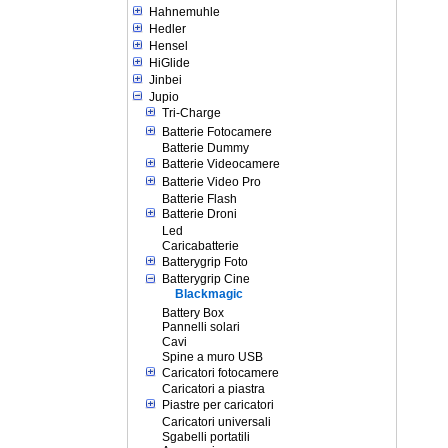
Hahnemuhle
Hedler
Hensel
HiGlide
Jinbei
Jupio
Tri-Charge
Batterie Fotocamere
Batterie Dummy
Batterie Videocamere
Batterie Video Pro
Batterie Flash
Batterie Droni
Led
Caricabatterie
Batterygrip Foto
Batterygrip Cine
Blackmagic
Battery Box
Pannelli solari
Cavi
Spine a muro USB
Caricatori fotocamere
Caricatori a piastra
Piastre per caricatori
Caricatori universali
Sgabelli portatili