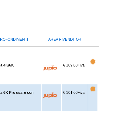
ROFONDIMENTI
AREA RIVENDITORI
ra 4K/6K
€ 109,00
+iva
a 6K Pro usare con
€ 101,00
+iva