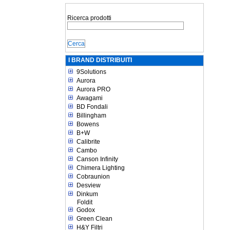
Ricerca prodotti
I BRAND DISTRIBUITI
9Solutions
Aurora
Aurora PRO
Awagami
BD Fondali
Billingham
Bowens
B+W
Calibrite
Cambo
Canson Infinity
Chimera Lighting
Cobraunion
Desview
Dinkum
Foldit
Godox
Green Clean
H&Y Filtri