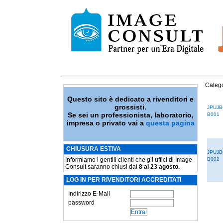
Catego
Questo sito è dedicato a rivenditori e
grossisti.
JPUJB
Se sei un professionista, laboratorio,
B001
impresa o privato vai a
questa pagina
CHIUSURA ESTIVA
JPUJB
Informiamo i gentili clienti che gli uffici di Image
B002
Consult saranno chiusi dal
8 al 23 agosto.
LOG IN PER RIVENDITORI ACCREDITATI
Indirizzo E-Mail
password