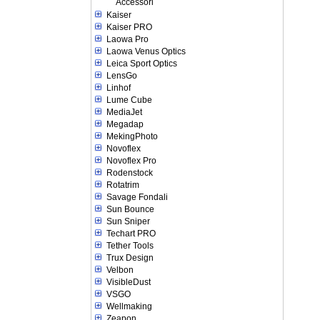
Accessori
Kaiser
Kaiser PRO
Laowa Pro
Laowa Venus Optics
Leica Sport Optics
LensGo
Linhof
Lume Cube
MediaJet
Megadap
MekingPhoto
Novoflex
Novoflex Pro
Rodenstock
Rotatrim
Savage Fondali
Sun Bounce
Sun Sniper
Techart PRO
Tether Tools
Trux Design
Velbon
VisibleDust
VSGO
Wellmaking
Zeapon