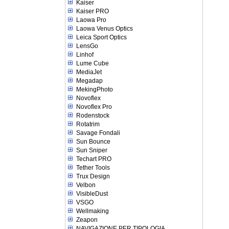
Kaiser
Kaiser PRO
Laowa Pro
Laowa Venus Optics
Leica Sport Optics
LensGo
Linhof
Lume Cube
MediaJet
Megadap
MekingPhoto
Novoflex
Novoflex Pro
Rodenstock
Rotatrim
Savage Fondali
Sun Bounce
Sun Sniper
Techart PRO
Tether Tools
Trux Design
Velbon
VisibleDust
VSGO
Wellmaking
Zeapon
NAVIGAZIONE PER TIPOLOGIA