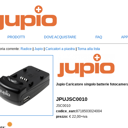
PRODOTTI
DOVE ACQUISTARE
FAQ
APP
ria corrente:
Radice
|
Jupio
|
Caricatori a piastra
|
Torna alla lista
Jupio Caricatore singolo batterie fotocamer
JPUJSC0010
JSC0010
codice_ean:
8718503024004
prezzo:
€ 22,00
+iva
nza: