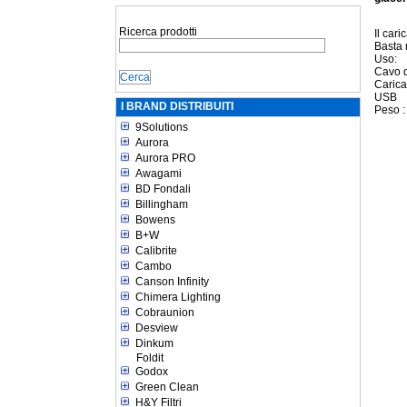
Ricerca prodotti
Il car
Basta 
Uso:
Cavo d
Carica
USB
I BRAND DISTRIBUITI
Peso :
9Solutions
Aurora
Aurora PRO
Awagami
BD Fondali
Billingham
Bowens
B+W
Calibrite
Cambo
Canson Infinity
Chimera Lighting
Cobraunion
Desview
Dinkum
Foldit
Godox
Green Clean
H&Y Filtri