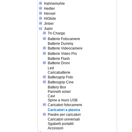
Hahnemuhle
Hedler
Hensel
HiGlide
Jinbei
Jupio
Tri-Charge
Batterie Fotocamere
Batterie Dummy
Batterie Videocamere
Batterie Video Pro
Batterie Flash
Batterie Droni
Led
Caricabatterie
Batterygrip Foto
Batterygrip Cine
Battery Box
Pannelli solari
Cavi
Spine a muro USB
Caricatori fotocamere
Caricatori a piastra
Piastre per caricatori
Caricatori universali
Sgabelli portatili
Accessori