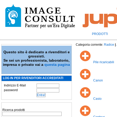
PRODOTTI
Categoria corrente:
Radice
|
Questo sito è dedicato a rivenditori e
grossisti.
Se sei un professionista, laboratorio,
Pile ricaricabili
impresa o privato vai a
questa pagina
LOG IN PER RIVENDITORI ACCREDITATI
Canon
Indirizzo E-Mail
password
Casio
Ricerca prodotti