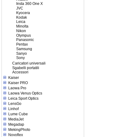
Insta 360 One X
JVC
Kyocera
Kodak
Leica
Minolta
Nikon
Olympus
Panasonic
Pentax
Samsung
Sanyo
Sony
Caricatori universali
Sgabelli portatili
Accessori
Kaiser
Kaiser PRO
Laowa Pro
Laowa Venus Optics
Leica Sport Optics
LensGo
Linhof
Lume Cube
MediaJet
Megadap
MekingPhoto
Novoflex