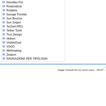
Novoflex Pro
Rodenstock
Rotatrim
Savage Fondali
Sun Bounce
Sun Sniper
Techart PRO
Tether Tools
Trux Design
Velbon
VisibleDust
VSGO
Wellmaking
Zeapon
NAVIGAZIONE PER TIPOLOGIA
Image Consult srl con socio unico - 20127 -