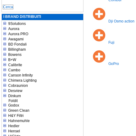
Contour
I BRAND DISTRIBUITI
Dji Osmo action
9Solutions
Aurora
Aurora PRO
Awagami
Fuji
BD Fondali
Billingham
Bowens
B+W
GoPro
Calibrite
Cambo
Canson Infinity
Chimera Lighting
Cobraunion
Desview
Dinkum
Foldit
Godox
Green Clean
H&Y Filtri
Hahnemuhle
Hedler
Hensel