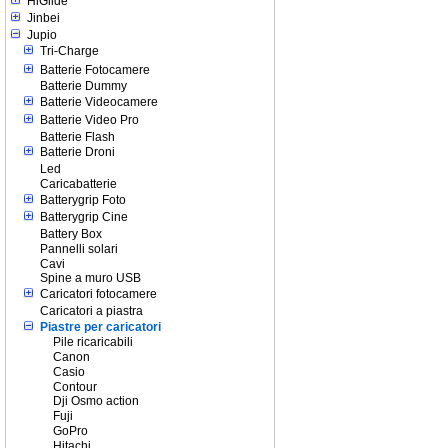
HiGlide
Jinbei
Jupio
Tri-Charge
Batterie Fotocamere
Batterie Dummy
Batterie Videocamere
Batterie Video Pro
Batterie Flash
Batterie Droni
Led
Caricabatterie
Batterygrip Foto
Batterygrip Cine
Battery Box
Pannelli solari
Cavi
Spine a muro USB
Caricatori fotocamere
Caricatori a piastra
Piastre per caricatori
Pile ricaricabili
Canon
Casio
Contour
Dji Osmo action
Fuji
GoPro
Hitachi