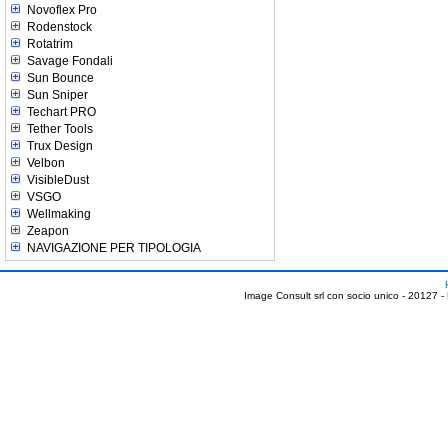
Novoflex Pro
Rodenstock
Rotatrim
Savage Fondali
Sun Bounce
Sun Sniper
Techart PRO
Tether Tools
Trux Design
Velbon
VisibleDust
VSGO
Wellmaking
Zeapon
NAVIGAZIONE PER TIPOLOGIA
Image Consult srl con socio unico - 20127 -