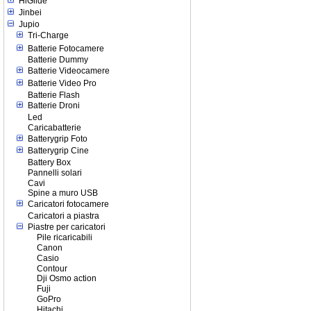
HiGlide
Jinbei
Jupio
Tri-Charge
Batterie Fotocamere
Batterie Dummy
Batterie Videocamere
Batterie Video Pro
Batterie Flash
Batterie Droni
Led
Caricabatterie
Batterygrip Foto
Batterygrip Cine
Battery Box
Pannelli solari
Cavi
Spine a muro USB
Caricatori fotocamere
Caricatori a piastra
Piastre per caricatori
Pile ricaricabili
Canon
Casio
Contour
Dji Osmo action
Fuji
GoPro
Hitachi