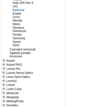
Insta 360 One X
JVC
Kyocera
Kodak
Leica
Minolta
Nikon
Olympus
Panasonic
Pentax
Samsung
Sanyo
Sony
Caricatori universali
Sgabelli portatili
Accessori
Kaiser
Kaiser PRO
Laowa Pro
Laowa Venus Optics
Leica Sport Optics
LensGo
Linhof
Lume Cube
MediaJet
Megadap
MekingPhoto
Novoflex