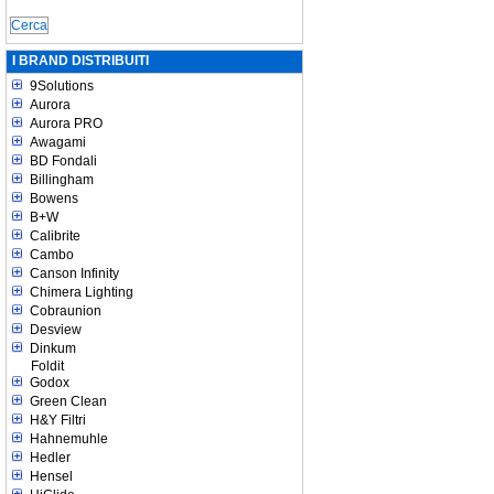
I BRAND DISTRIBUITI
9Solutions
Aurora
Aurora PRO
Awagami
BD Fondali
Billingham
Bowens
B+W
Calibrite
Cambo
Canson Infinity
Chimera Lighting
Cobraunion
Desview
Dinkum
Foldit
Godox
Green Clean
H&Y Filtri
Hahnemuhle
Hedler
Hensel