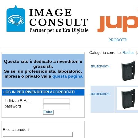
PRODOTTI
Categoria corrente:
Radice
|
Questo sito è dedicato a rivenditori e
grossisti.
JPUJCP0074
Se sei un professionista, laboratorio,
impresa o privato vai a
questa pagina
LOG IN PER RIVENDITORI ACCREDITATI
JPUJCP0075
Indirizzo E-Mail
password
Ricerca prodotti