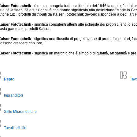
Kaiser Fototechnik
- è una compagnia tedesca fondata del 1946 la quale, fin dal prin
ualità, affidabilità e funzionalità che danno significato alla definizione "Made in
nche tutti i prodotti distribuiti da Kaiser Fototechnik devono rispondere a degli alti re
aiser Fototechnik
- significa consulenti attenti alle richieste dei propri clienti, disp
asta gamma di prodotti Kaiser.
Kaiser Fototechnik
- significa una filosofia di progettazione di prodotti modulari, fa
ossono crescere con loro.
Kaiser Fototechnik
- significa un marchio che è simbolo di qualità, affidabilità e pre
Repro
Tavo
Ingranditori
Slitte Micrometriche
Tavoli still-life