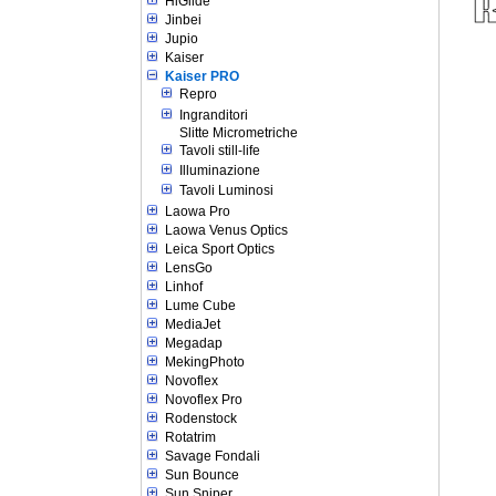
HiGlide
Jinbei
Jupio
Kaiser
Kaiser PRO
Repro
Ingranditori
Slitte Micrometriche
Tavoli still-life
Illuminazione
Tavoli Luminosi
Laowa Pro
Laowa Venus Optics
Leica Sport Optics
LensGo
Linhof
Lume Cube
MediaJet
Megadap
MekingPhoto
Novoflex
Novoflex Pro
Rodenstock
Rotatrim
Savage Fondali
Sun Bounce
Sun Sniper