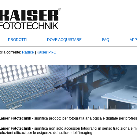
PRODOTTI
DOVE ACQUISTARE
FAQ
APP
ria corrente:
Radice
|
Kaiser PRO
aiser Fototechnik
- significa prodotti per fotografia analogica e digitale per profes
aiser Fototechnik
- significa non solo accessori fotografici in senso tradizional
oluzioni efficaci per le esigenze del settore dell`imaging.