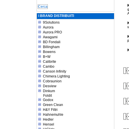
q
A
I BRAND DISTRIBUITI
9Solutions
K
v
Aurora
Aurora PRO
Awagami
p
BD Fondali
Billingham
Bowens
B+W
Calibrite
Cambo
Canson Infinity
Chimera Lighting
Cobraunion
Desview
Dinkum
Foldit
Godox
Green Clean
H&Y Filtri
Hahnemuhle
Hedler
Hensel