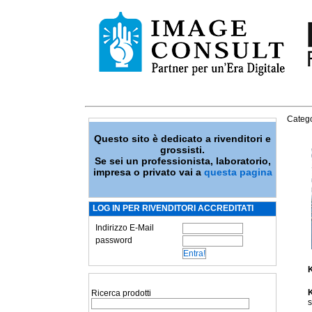
Catego
Questo sito è dedicato a rivenditori e
grossisti.
Se sei un professionista, laboratorio,
impresa o privato vai a
questa pagina
LOG IN PER RIVENDITORI ACCREDITATI
Indirizzo E-Mail
password
K
K
Ricerca prodotti
s