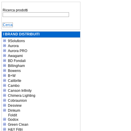
Ricerca prodotti
I BRAND DISTRIBUITI
9Solutions
Aurora
Aurora PRO
Awagami
BD Fondali
Billingham
Bowens
B+W
Calibrite
Cambo
Canson Infinity
Chimera Lighting
Cobraunion
Desview
Dinkum
Foldit
Godox
Green Clean
H&Y Filtri