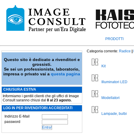
PRODOTTI
Categoria corrente:
Radice
|
Questo sito è dedicato a rivenditori e
grossisti.
Kit
Se sei un professionista, laboratorio,
impresa o privato vai a
questa pagina
Illuminatori LED
CHIUSURA ESTIVA
Informiamo i gentili clienti che gli uffici di Image
Modellatori
Consult saranno chiusi dal
8 al 23 agosto.
LOG IN PER RIVENDITORI ACCREDITATI
Lampade, bulbi
Indirizzo E-Mail
password