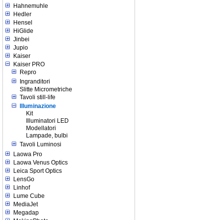
Hahnemuhle
Hedler
Hensel
HiGlide
Jinbei
Jupio
Kaiser
Kaiser PRO
Repro
Ingranditori
Slitte Micrometriche
Tavoli still-life
Illuminazione
Kit
Illuminatori LED
Modellatori
Lampade, bulbi
Tavoli Luminosi
Laowa Pro
Laowa Venus Optics
Leica Sport Optics
LensGo
Linhof
Lume Cube
MediaJet
Megadap