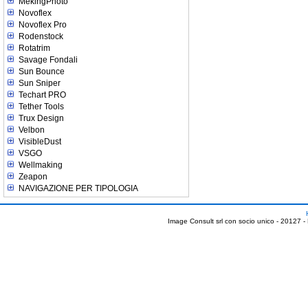
MekingPhoto
Novoflex
Novoflex Pro
Rodenstock
Rotatrim
Savage Fondali
Sun Bounce
Sun Sniper
Techart PRO
Tether Tools
Trux Design
Velbon
VisibleDust
VSGO
Wellmaking
Zeapon
NAVIGAZIONE PER TIPOLOGIA
Image Consult srl con socio unico - 20127 -