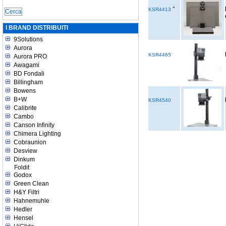
°
KSR4413
I BRAND DISTRIBUITI
9Solutions
Aurora
KSR4465
Aurora PRO
Awagami
BD Fondali
Billingham
Bowens
B+W
KSR4540
Calibrite
Cambo
Canson Infinity
Chimera Lighting
Cobraunion
Desview
Dinkum
Foldit
Godox
Green Clean
H&Y Filtri
Hahnemuhle
Hedler
Hensel