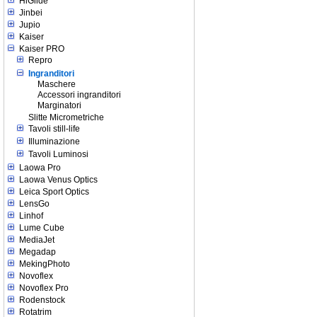
HiGlide
Jinbei
Jupio
Kaiser
Kaiser PRO
Repro
Ingranditori
Maschere
Accessori ingranditori
Marginatori
Slitte Micrometriche
Tavoli still-life
Illuminazione
Tavoli Luminosi
Laowa Pro
Laowa Venus Optics
Leica Sport Optics
LensGo
Linhof
Lume Cube
MediaJet
Megadap
MekingPhoto
Novoflex
Novoflex Pro
Rodenstock
Rotatrim