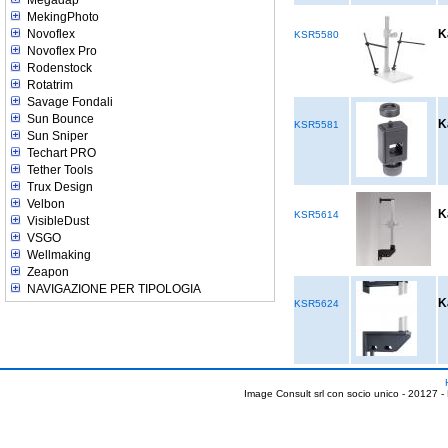
MekingPhoto
Novoflex
K
KSR5580
Novoflex Pro
Rodenstock
Rotatrim
Savage Fondali
Sun Bounce
K
KSR5581
Sun Sniper
Techart PRO
Tether Tools
Trux Design
Velbon
K
KSR5614
VisibleDust
VSGO
Wellmaking
Zeapon
NAVIGAZIONE PER TIPOLOGIA
K
KSR5624
Image Consult srl con socio unico - 20127 -