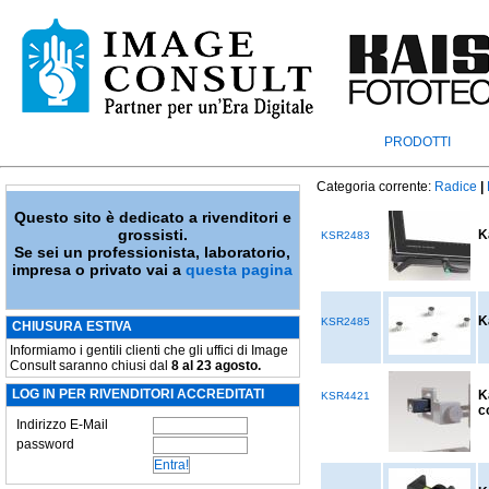
PRODOTTI
Categoria corrente:
Radice
|
Questo sito è dedicato a rivenditori e
grossisti.
K
KSR2483
Se sei un professionista, laboratorio,
impresa o privato vai a
questa pagina
K
KSR2485
CHIUSURA ESTIVA
Informiamo i gentili clienti che gli uffici di Image
Consult saranno chiusi dal
8 al 23 agosto.
LOG IN PER RIVENDITORI ACCREDITATI
K
KSR4421
c
Indirizzo E-Mail
password