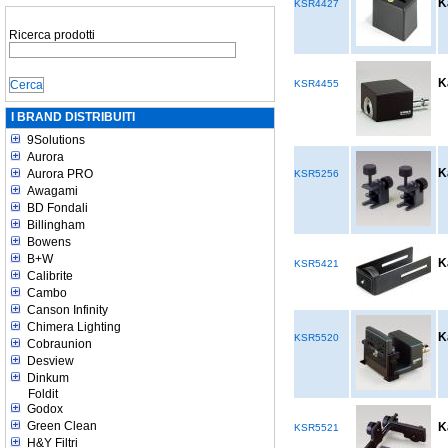
K
KSR4427
Ricerca prodotti
K
KSR4455
I BRAND DISTRIBUITI
9Solutions
Aurora
K
Aurora PRO
KSR5256
Awagami
BD Fondali
Billingham
Bowens
B+W
K
KSR5421
Calibrite
Cambo
Canson Infinity
Chimera Lighting
K
KSR5520
Cobraunion
Desview
Dinkum
Foldit
Godox
Green Clean
K
KSR5521
H&Y Filtri