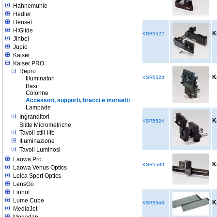
Hahnemuhle
Hedler
Hensel
HiGlide
K
KSR5522
Jinbei
Jupio
Kaiser
Kaiser PRO
Repro
K
KSR5523
Illuminatori
Basi
Colonne
Accessori, supporti, bracci e morsetti
Lampade
Ingranditori
K
KSR5524
Slitte Micrometriche
Tavoli still-life
Illuminazione
Tavoli Luminosi
Laowa Pro
K
KSR5539
Laowa Venus Optics
Leica Sport Optics
LensGo
Linhof
Lume Cube
K
KSR5548
MediaJet
Megadap