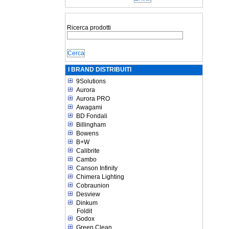
Ricerca prodotti
I BRAND DISTRIBUITI
9Solutions
Aurora
Aurora PRO
Awagami
BD Fondali
Billingham
Bowens
B+W
Calibrite
Cambo
Canson Infinity
Chimera Lighting
Cobraunion
Desview
Dinkum
Foldit
Godox
Green Clean