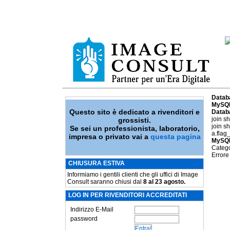
Datab
MySQL
Questo sito è dedicato a rivenditori e
Datab
join s
grossisti.
join s
Se sei un professionista, laboratorio,
a.flag
impresa o privato vai a
questa pagina
MySQL
Catego
Errore
CHIUSURA ESTIVA
Informiamo i gentili clienti che gli uffici di Image
Consult saranno chiusi dal
8 al 23 agosto.
LOG IN PER RIVENDITORI ACCREDITATI
Indirizzo E-Mail
password