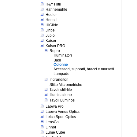
H&Y Filtri
Hahnemuhle
Hedler
Hensel
HiGlide
Jinbei
Jupio
Kaiser
Kaiser PRO
Repro
Illuminatori
Basi
Colonne
Accessori, supporti, bracci e morsetti
Lampade
Ingranditori
Slitte Micrometriche
Tavoli still-life
Illuminazione
Tavoli Luminosi
Laowa Pro
Laowa Venus Optics
Leica Sport Optics
LensGo
Linhof
Lume Cube