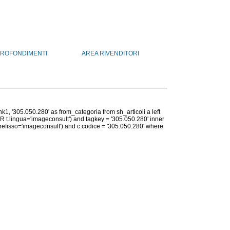
ROFONDIMENTI
AREA RIVENDITORI
ank1, '305.050.280' as from_categoria from sh_articoli a left
OR t.lingua='imageconsult') and tagkey = '305.050.280' inner
prefisso='imageconsult') and c.codice = '305.050.280' where