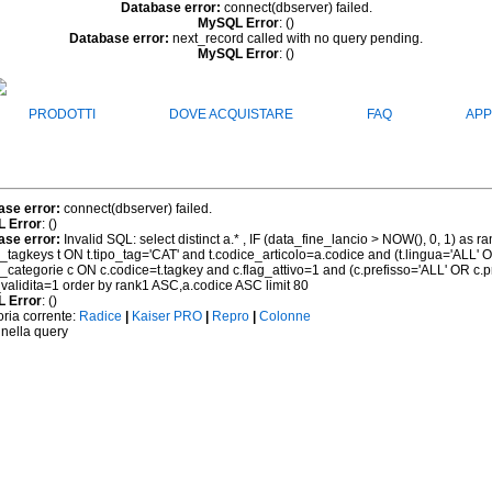
Database error:
connect(dbserver) failed.
MySQL Error
: ()
Database error:
next_record called with no query pending.
MySQL Error
: ()
PRODOTTI
DOVE ACQUISTARE
FAQ
APP
ase error:
connect(dbserver) failed.
 Error
: ()
ase error:
Invalid SQL: select distinct a.* , IF (data_fine_lancio > NOW(), 0, 1) as r
h_tagkeys t ON t.tipo_tag='CAT' and t.codice_articolo=a.codice and (t.lingua='ALL' 
h_categorie c ON c.codice=t.tagkey and c.flag_attivo=1 and (c.prefisso='ALL' OR c.
_validita=1 order by rank1 ASC,a.codice ASC limit 80
 Error
: ()
ria corrente:
Radice
|
Kaiser PRO
|
Repro
|
Colonne
 nella query