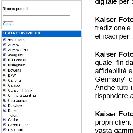
digitale per
Ricerca prodotti
Kaiser Fot
tradizional
I BRAND DISTRIBUITI
efficaci per
9Solutions
Aurora
Aurora PRO
Kaiser Fot
Awagami
BD Fondali
quale, fin da
Billingham
affidabilità
Bowens
B+W
Germany" co
Calibrite
Anche tutti 
Cambo
Canson Infinity
rispondere a 
Chimera Lighting
Cobraunion
Desview
Dinkum
Kaiser Fot
Foldit
Godox
propri client
Green Clean
vasta gamma
H&Y Filtri