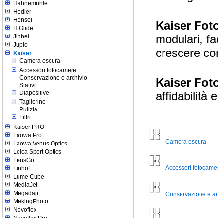
Hahnemuhle
Hedler
Hensel
Kaiser Fot
HiGlide
modulari, fa
Jinbei
Jupio
crescere con
Kaiser
Camera oscura
Accessori fotocamere
Conservazione e archivio
Kaiser Fot
Stativi
Diapositive
affidabilità 
Taglierine
Pulizia
Filtri
Kaiser PRO
Laowa Pro
Camera oscura
Laowa Venus Optics
Leica Sport Optics
LensGo
Accessori fotocame
Linhof
Lume Cube
MediaJet
Megadap
Conservazione e ar
MekingPhoto
Novoflex
Novoflex Pro