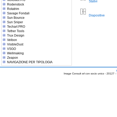
Stativi
Rodenstock
Rotatrim
Savage Fondali
Diapositive
Sun Bounce
Sun Sniper
Techart PRO
Tether Tools
Trux Design
Velbon
VisibleDust
VSGO
Wellmaking
Zeapon
NAVIGAZIONE PER TIPOLOGIA
Image Consult srl con socio unico - 20127 -