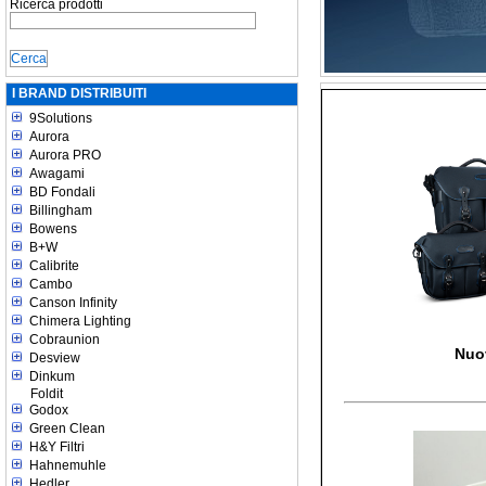
Ricerca prodotti
I BRAND DISTRIBUITI
9Solutions
Aurora
Aurora PRO
Awagami
BD Fondali
Billingham
Bowens
B+W
Calibrite
Cambo
Canson Infinity
Chimera Lighting
Cobraunion
Nuo
Desview
Dinkum
Foldit
Godox
Green Clean
H&Y Filtri
Hahnemuhle
Hedler