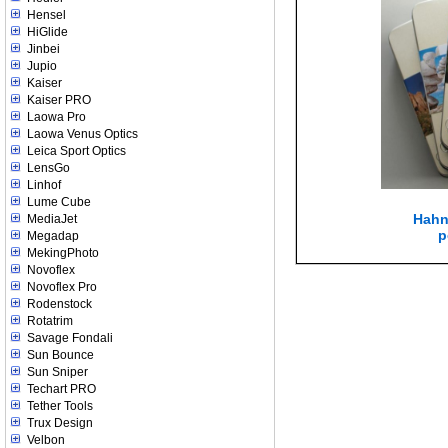
Hensel
HiGlide
Jinbei
Jupio
Kaiser
Kaiser PRO
Laowa Pro
Laowa Venus Optics
Leica Sport Optics
LensGo
Linhof
Lume Cube
Hahn
MediaJet
p
Megadap
MekingPhoto
Novoflex
Novoflex Pro
Rodenstock
Rotatrim
Savage Fondali
Sun Bounce
Sun Sniper
Techart PRO
Tether Tools
Trux Design
Velbon