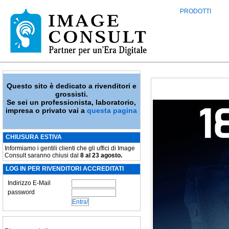
PRODOTTI
Questo sito è dedicato a rivenditori e
grossisti.
Se sei un professionista, laboratorio,
impresa o privato vai a
questa pagina
CHIUSURA ESTIVA
Informiamo i gentili clienti che gli uffici di Image
Consult saranno chiusi dal
8 al 23 agosto.
LOG IN PER RIVENDITORI ACCREDITATI
Indirizzo E-Mail
password