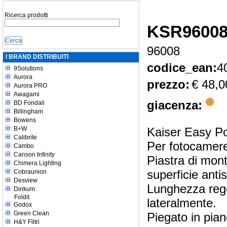
Ricerca prodotti
KSR9600
96008
I BRAND DISTRIBUITI
codice_ean:
4
9Solutions
Aurora
prezzo:
€ 48,0
Aurora PRO
Awagami
giacenza:
BD Fondali
Billingham
Bowens
B+W
Kaiser Easy Po
Calibrite
Per fotocamer
Cambo
Canson Infinity
Piastra di mont
Chimera Lighting
superficie antis
Cobraunion
Desview
Lunghezza regol
Dinkum
Foldit
lateralmente.
Godox
Green Clean
Piegato in pia
H&Y Filtri