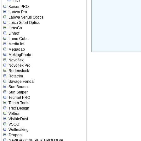
Filtri
Kaiser PRO
Laowa Pro
Laowa Venus Optics
Leica Sport Optics
LensGo
Linhof
Lume Cube
MediaJet
Megadap
MekingPhoto
Novoflex
Novoflex Pro
Rodenstock
Rotatrim
Savage Fondali
Sun Bounce
Sun Sniper
Techart PRO
Tether Tools
Trux Design
Velbon
VisibleDust
VSGO
Wellmaking
Zeapon
NAVIGAZIONE PER TIPOLOGIA