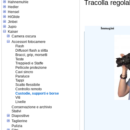
Tracolla regola
Hahnemuhle
Hedler
Hensel
HiGlide
Jinbei
Jupio
Immagini
Kaiser
Camera oscura
Accessori fotocamere
Flash
Diffusori flash a slitta
Bracci, grip, morsetti
Teste
Treppiedi e Staffe
Pellicole protezione
Cavi sincro
Paraluce
Tappi
Scatto flessibile
Controllo remoto
Custodie, supporti e borse
Viti
Livelle
Conservazione e archivio
Stativi
Diapositive
Taglierine
Pulizia