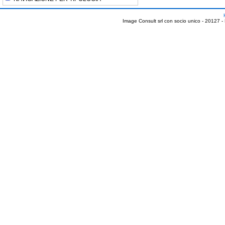
Image Consult srl con socio unico - 20127 -