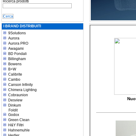
Ricerca prodotti
I BRAND DISTRIBUITI
9Solutions
Aurora
Aurora PRO
Awagami
BD Fondali
Billingham
Bowens
B+W
Calibrite
Cambo
Canson Infinity
Chimera Lighting
Cobraunion
Nuo
Desview
Dinkum
Foldit
Godox
Green Clean
H&Y Filtri
Hahnemuhle
Hedler