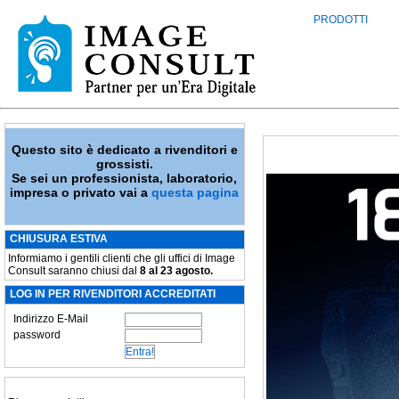
PRODOTTI
Questo sito è dedicato a rivenditori e
grossisti.
Se sei un professionista, laboratorio,
impresa o privato vai a
questa pagina
CHIUSURA ESTIVA
Informiamo i gentili clienti che gli uffici di Image
Consult saranno chiusi dal
8 al 23 agosto.
LOG IN PER RIVENDITORI ACCREDITATI
Indirizzo E-Mail
password