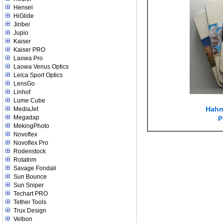
Hensel
HiGlide
Jinbei
Jupio
Kaiser
Kaiser PRO
Laowa Pro
Laowa Venus Optics
Leica Sport Optics
LensGo
Linhof
Lume Cube
Hahn
MediaJet
p
Megadap
MekingPhoto
Novoflex
Novoflex Pro
Rodenstock
Rotatrim
Savage Fondali
Sun Bounce
Sun Sniper
Techart PRO
Tether Tools
Trux Design
Velbon