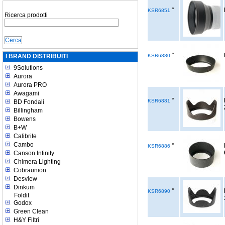
°
KSR6851
Ricerca prodotti
°
I BRAND DISTRIBUITI
KSR6880
9Solutions
Aurora
Aurora PRO
Awagami
°
KSR6881
BD Fondali
Billingham
Bowens
B+W
Calibrite
Cambo
°
KSR6886
Canson Infinity
Chimera Lighting
Cobraunion
Desview
Dinkum
°
KSR6890
Foldit
Godox
Green Clean
H&Y Filtri