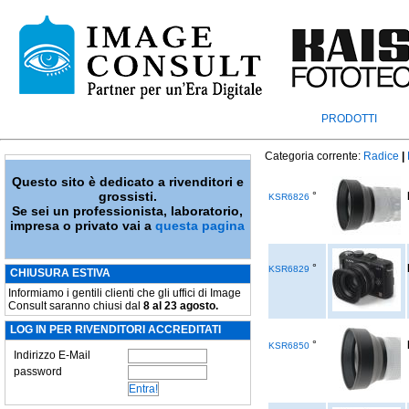
PRODOTTI
Categoria corrente:
Radice
|
Questo sito è dedicato a rivenditori e
grossisti.
°
KSR6826
Se sei un professionista, laboratorio,
impresa o privato vai a
questa pagina
°
KSR6829
CHIUSURA ESTIVA
Informiamo i gentili clienti che gli uffici di Image
Consult saranno chiusi dal
8 al 23 agosto.
LOG IN PER RIVENDITORI ACCREDITATI
°
KSR6850
Indirizzo E-Mail
password