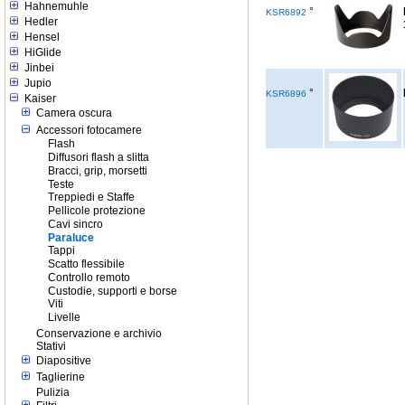
Hahnemuhle
°
KSR6892
Hedler
Hensel
HiGlide
Jinbei
Jupio
°
KSR6896
Kaiser
Camera oscura
Accessori fotocamere
Flash
Diffusori flash a slitta
Bracci, grip, morsetti
Teste
Treppiedi e Staffe
Pellicole protezione
Cavi sincro
Paraluce
Tappi
Scatto flessibile
Controllo remoto
Custodie, supporti e borse
Viti
Livelle
Conservazione e archivio
Stativi
Diapositive
Taglierine
Pulizia