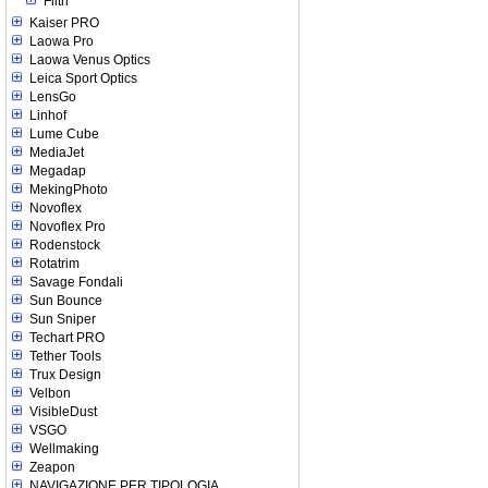
Filtri
Kaiser PRO
Laowa Pro
Laowa Venus Optics
Leica Sport Optics
LensGo
Linhof
Lume Cube
MediaJet
Megadap
MekingPhoto
Novoflex
Novoflex Pro
Rodenstock
Rotatrim
Savage Fondali
Sun Bounce
Sun Sniper
Techart PRO
Tether Tools
Trux Design
Velbon
VisibleDust
VSGO
Wellmaking
Zeapon
NAVIGAZIONE PER TIPOLOGIA