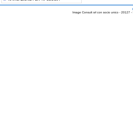
Image Consult srl con socio unico - 20127 -