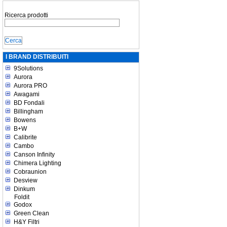
Ricerca prodotti
I BRAND DISTRIBUITI
9Solutions
Aurora
Aurora PRO
Awagami
BD Fondali
Billingham
Bowens
B+W
Calibrite
Cambo
Canson Infinity
Chimera Lighting
Cobraunion
Desview
Dinkum
Foldit
Godox
Green Clean
H&Y Filtri