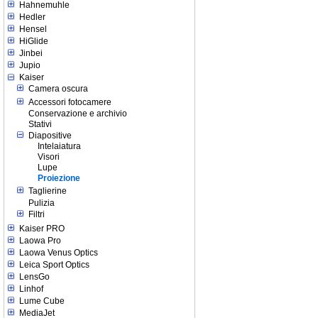
Hahnemuhle
Hedler
Hensel
HiGlide
Jinbei
Jupio
Kaiser
Camera oscura
Accessori fotocamere
Conservazione e archivio
Stativi
Diapositive
Intelaiatura
Visori
Lupe
Proiezione
Taglierine
Pulizia
Filtri
Kaiser PRO
Laowa Pro
Laowa Venus Optics
Leica Sport Optics
LensGo
Linhof
Lume Cube
MediaJet