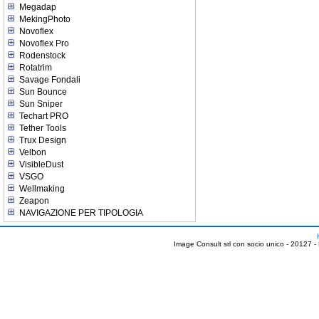
Megadap
MekingPhoto
Novoflex
Novoflex Pro
Rodenstock
Rotatrim
Savage Fondali
Sun Bounce
Sun Sniper
Techart PRO
Tether Tools
Trux Design
Velbon
VisibleDust
VSGO
Wellmaking
Zeapon
NAVIGAZIONE PER TIPOLOGIA
Image Consult srl con socio unico - 20127 -