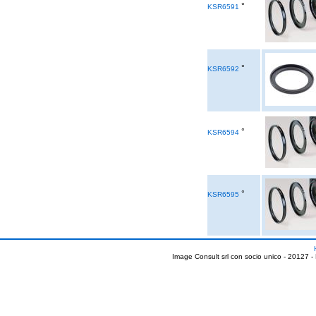
°
KSR6591
°
KSR6592
°
KSR6594
°
KSR6595
Image Consult srl con socio unico - 20127 -