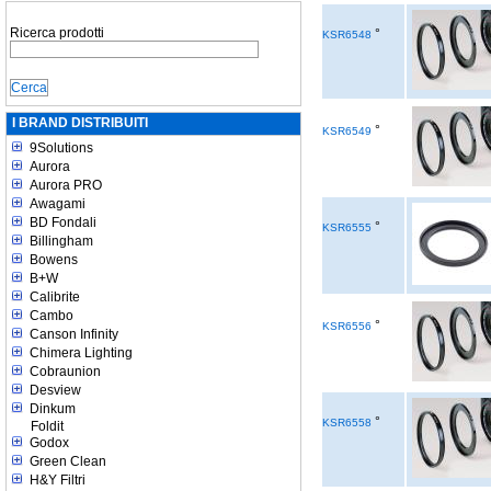
Ricerca prodotti
°
KSR6548
I BRAND DISTRIBUITI
°
KSR6549
9Solutions
Aurora
Aurora PRO
Awagami
BD Fondali
°
KSR6555
Billingham
Bowens
B+W
Calibrite
Cambo
°
KSR6556
Canson Infinity
Chimera Lighting
Cobraunion
Desview
Dinkum
°
KSR6558
Foldit
Godox
Green Clean
H&Y Filtri