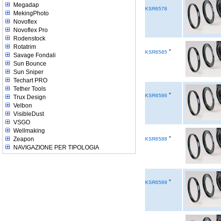
Megadap
KSR6578
MekingPhoto
Novoflex
Novoflex Pro
Rodenstock
Rotatrim
°
KSR6585
Savage Fondali
Sun Bounce
Sun Sniper
Techart PRO
Tether Tools
°
KSR6586
Trux Design
Velbon
VisibleDust
VSGO
Wellmaking
°
Zeapon
KSR6588
NAVIGAZIONE PER TIPOLOGIA
°
KSR6589