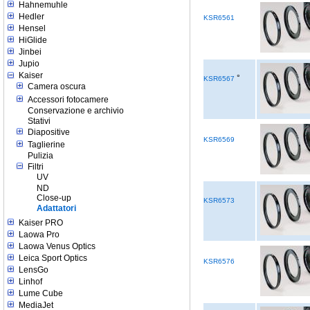
Hahnemuhle
Hedler
KSR6561
Hensel
HiGlide
Jinbei
Jupio
Kaiser
°
KSR6567
Camera oscura
Accessori fotocamere
Conservazione e archivio
Stativi
Diapositive
KSR6569
Taglierine
Pulizia
Filtri
UV
ND
Close-up
KSR6573
Adattatori
Kaiser PRO
Laowa Pro
Laowa Venus Optics
Leica Sport Optics
KSR6576
LensGo
Linhof
Lume Cube
MediaJet