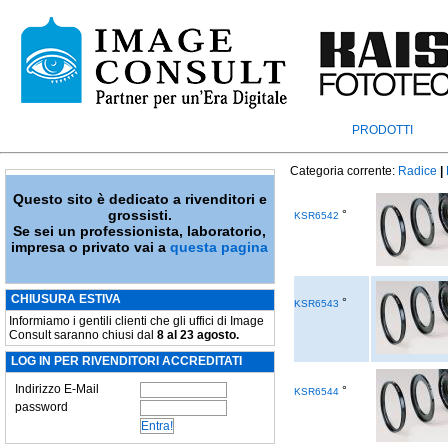
PRODOTTI
Categoria corrente:
Radice
|
Questo sito è dedicato a rivenditori e
grossisti.
°
KSR6542
Se sei un professionista, laboratorio,
impresa o privato vai a
questa pagina
CHIUSURA ESTIVA
°
KSR6543
Informiamo i gentili clienti che gli uffici di Image
Consult saranno chiusi dal
8 al 23 agosto.
LOG IN PER RIVENDITORI ACCREDITATI
Indirizzo E-Mail
°
KSR6544
password