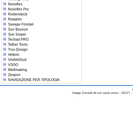
Novoflex
Novoflex Pro
Rodenstock
Rotatrim
Savage Fondali
Sun Bounce
Sun Sniper
Techart PRO
Tether Tools
Trux Design
Velbon
VisibleDust
VSGO
Wellmaking
Zeapon
NAVIGAZIONE PER TIPOLOGIA
Image Consult srl con socio unico - 20127 -