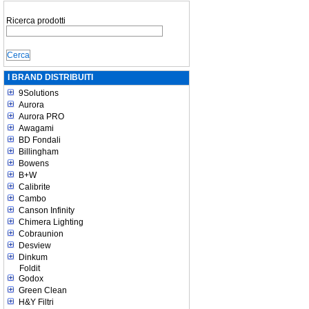
Ricerca prodotti
I BRAND DISTRIBUITI
9Solutions
Aurora
Aurora PRO
Awagami
BD Fondali
Billingham
Bowens
B+W
Calibrite
Cambo
Canson Infinity
Chimera Lighting
Cobraunion
Desview
Dinkum
Foldit
Godox
Green Clean
H&Y Filtri