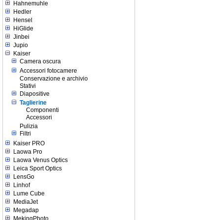
Hahnemuhle
Hedler
Hensel
HiGlide
Jinbei
Jupio
Kaiser
Camera oscura
Accessori fotocamere
Conservazione e archivio
Stativi
Diapositive
Taglierine
Componenti
Accessori
Pulizia
Filtri
Kaiser PRO
Laowa Pro
Laowa Venus Optics
Leica Sport Optics
LensGo
Linhof
Lume Cube
MediaJet
Megadap
MekingPhoto