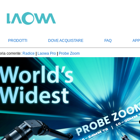
PRODOTTI
DOVE ACQUISTARE
FAQ
APP
ria corrente:
Radice
|
Laowa Pro
|
Probe Zoom