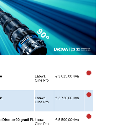
ne
Laowa
€ 3.615,00
+iva
Cine Pro
e.
Laowa
€ 3.720,00
+iva
Cine Pro
 Diretto+90 gradi PL
Laowa
€ 5.590,00
+iva
Cine Pro