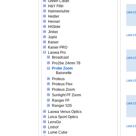
Green Clean
H&Y Filtri
Hahnemuhle
LWA1
Hedler
Hensel
HiGlide
Jinbei
LWA15
Jupio
Kaiser
Kaiser PRO
Laowa Pro
Broadcast
LWA1
Pro2be 24mm T8
Probe Zoom
Baionette
Proteus
LWA15
Proteus Flex
Proteus Zoom
Sunlight FF Zoom
Ranger FF
LWA15
Ranger S35
Laowa Venus Optics
Leica Sport Optics
LensGo
LWA1
Linhof
Lume Cube