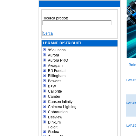
Ricerca prodotti
I BRAND DISTRIBUITI
9Solutions
Aurora
Aurora PRO
Baio
Awagami
BD Fondali
Billingham
LWA15
Bowens
B+W
Calibrite
Cambo
Canson Infinity
LWA15
Chimera Lighting
Cobraunion
Desview
Dinkum
LWA1
Foldit
Godox