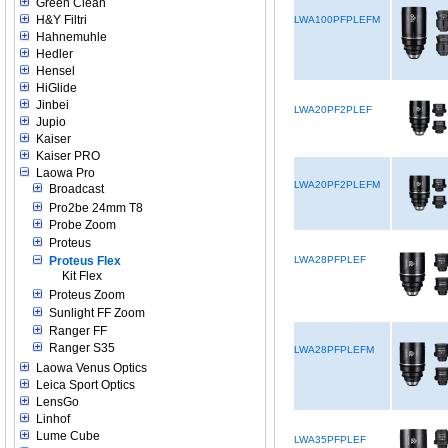
Green Clean
H&Y Filtri
LWA100PFPLEFM
Hahnemuhle
Hedler
Hensel
HiGlide
Jinbei
LWA20PF2PLEF
Jupio
Kaiser
Kaiser PRO
Laowa Pro
LWA20PF2PLEFM
Broadcast
Pro2be 24mm T8
Probe Zoom
Proteus
Proteus Flex
LWA28PFPLEF
Kit Flex
Proteus Zoom
Sunlight FF Zoom
Ranger FF
Ranger S35
LWA28PFPLEFM
Laowa Venus Optics
Leica Sport Optics
LensGo
Linhof
Lume Cube
LWA35PFPLEF