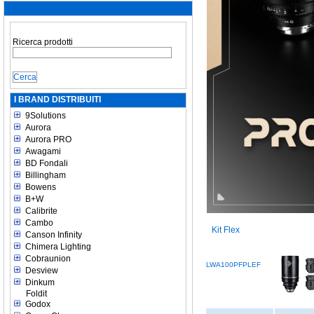
Ricerca prodotti
I BRAND DISTRIBUITI
9Solutions
Aurora
Aurora PRO
Awagami
BD Fondali
Billingham
Bowens
B+W
Calibrite
Cambo
Kit Flex
Canson Infinity
Chimera Lighting
Cobraunion
LWA100PFPLEF
Desview
Dinkum
Foldit
Godox