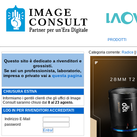
PRODOTTI
Categoria corrente:
Radice
|
Questo sito è dedicato a rivenditori e
grossisti.
Se sei un professionista, laboratorio,
impresa o privato vai a
questa pagina
CHIUSURA ESTIVA
Informiamo i gentili clienti che gli uffici di Image
Consult saranno chiusi dal
8 al 23 agosto.
LOG IN PER RIVENDITORI ACCREDITATI
Indirizzo E-Mail
password