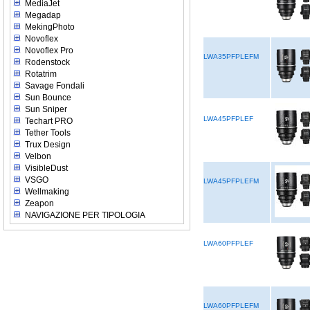
MediaJet
Megadap
MekingPhoto
Novoflex
Novoflex Pro
LWA35PFPLEFM
Rodenstock
Rotatrim
Savage Fondali
Sun Bounce
Sun Sniper
LWA45PFPLEF
Techart PRO
Tether Tools
Trux Design
Velbon
VisibleDust
VSGO
LWA45PFPLEFM
Wellmaking
Zeapon
NAVIGAZIONE PER TIPOLOGIA
LWA60PFPLEF
LWA60PFPLEFM