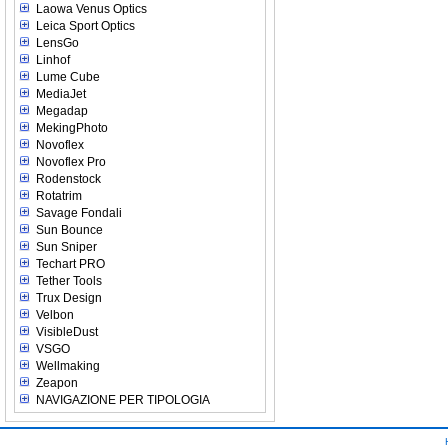
Laowa Venus Optics
Leica Sport Optics
LensGo
Linhof
Lume Cube
MediaJet
Megadap
MekingPhoto
Novoflex
Novoflex Pro
Rodenstock
Rotatrim
Savage Fondali
Sun Bounce
Sun Sniper
Techart PRO
Tether Tools
Trux Design
Velbon
VisibleDust
VSGO
Wellmaking
Zeapon
NAVIGAZIONE PER TIPOLOGIA