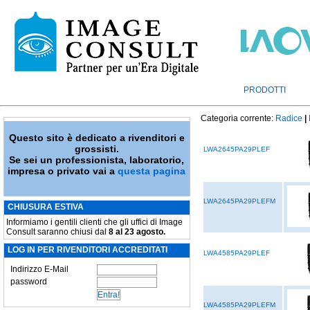
PRODOTTI
Categoria corrente:
Radice
|
Questo sito è dedicato a rivenditori e
grossisti.
LWA2645PA29PLEF
Se sei un professionista, laboratorio,
impresa o privato vai a
questa pagina
LWA2645PA29PLEFM
CHIUSURA ESTIVA
Informiamo i gentili clienti che gli uffici di Image
Consult saranno chiusi dal
8 al 23 agosto.
LOG IN PER RIVENDITORI ACCREDITATI
LWA4585PA29PLEF
Indirizzo E-Mail
password
LWA4585PA29PLEFM