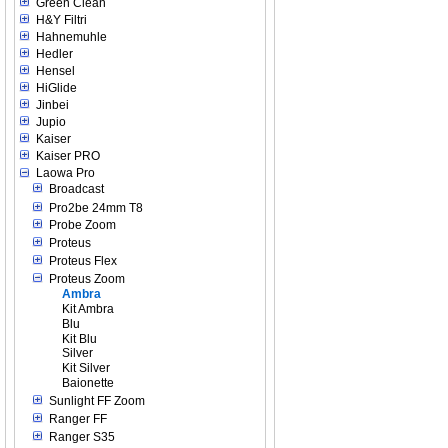
Green Clean
H&Y Filtri
Hahnemuhle
Hedler
Hensel
HiGlide
Jinbei
Jupio
Kaiser
Kaiser PRO
Laowa Pro
Broadcast
Pro2be 24mm T8
Probe Zoom
Proteus
Proteus Flex
Proteus Zoom
Ambra
Kit Ambra
Blu
Kit Blu
Silver
Kit Silver
Baionette
Sunlight FF Zoom
Ranger FF
Ranger S35