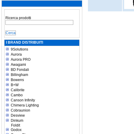
Ricerca prodotti
I BRAND DISTRIBUITI
9Solutions
Aurora
Aurora PRO
Awagami
BD Fondali
Billingham
Bowens
B+W
Calibrite
Cambo
Canson Infinity
Chimera Lighting
Cobraunion
Desview
Dinkum
Foldit
Godox