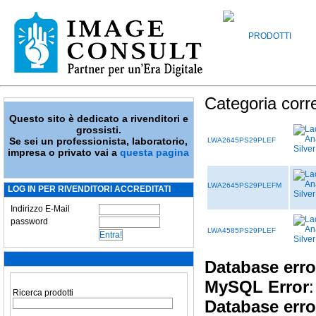
PRODOTTI
Categoria corr
Questo sito è dedicato a rivenditori e
grossisti.
Se sei un professionista, laboratorio,
LWA2645PS29PLEF
impresa o privato vai a
questa pagina
LWA2645PS29PLEFM
LOG IN PER RIVENDITORI ACCREDITATI
Indirizzo E-Mail
password
LWA4585PS29PLEF
Database erro
MySQL Error
:
Ricerca prodotti
Database erro