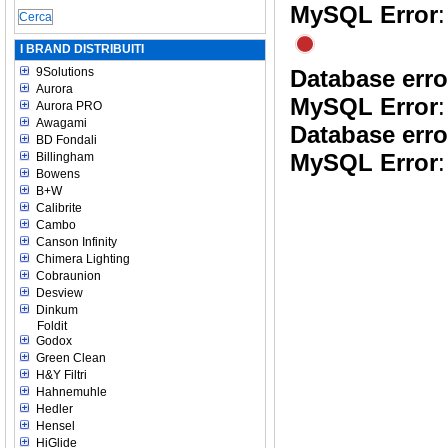
MySQL Error
:
I BRAND DISTRIBUITI
9Solutions
Database erro
Aurora
MySQL Error
:
Aurora PRO
Awagami
Database erro
BD Fondali
MySQL Error
:
Billingham
Bowens
B+W
Calibrite
Cambo
Canson Infinity
Chimera Lighting
Cobraunion
Desview
Dinkum
Foldit
Godox
Green Clean
H&Y Filtri
Hahnemuhle
Hedler
Hensel
HiGlide