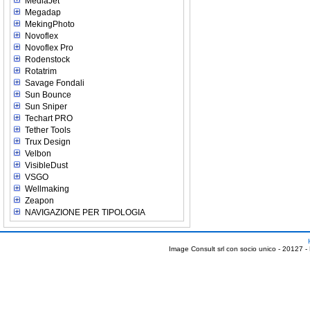
MediaJet
Megadap
MekingPhoto
Novoflex
Novoflex Pro
Rodenstock
Rotatrim
Savage Fondali
Sun Bounce
Sun Sniper
Techart PRO
Tether Tools
Trux Design
Velbon
VisibleDust
VSGO
Wellmaking
Zeapon
NAVIGAZIONE PER TIPOLOGIA
Image Consult srl con socio unico - 20127 -