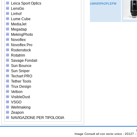
Leica Sport Optics
LWA85PA2PLEFM
LensGo
Linhof
Lume Cube
MediaJet
Megadap
MekingPhoto
Novoflex
Novoflex Pro
Rodenstock
Rotatrim
Savage Fondali
Sun Bounce
Sun Sniper
Techart PRO
Tether Tools
Trux Design
Velbon
VisibleDust
VSGO
Wellmaking
Zeapon
NAVIGAZIONE PER TIPOLOGIA
Image Consult srl con socio unico - 20127 -