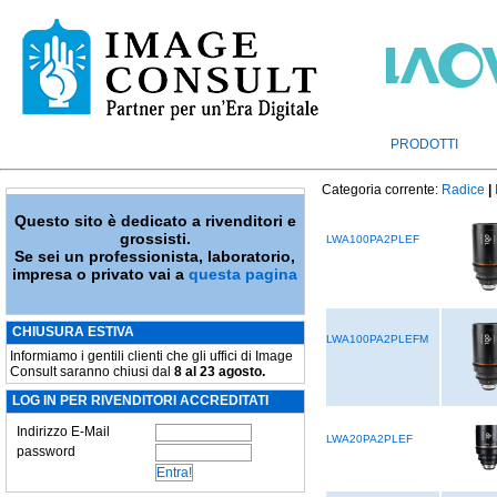
PRODOTTI
Categoria corrente:
Radice
|
Questo sito è dedicato a rivenditori e
grossisti.
LWA100PA2PLEF
Se sei un professionista, laboratorio,
impresa o privato vai a
questa pagina
CHIUSURA ESTIVA
LWA100PA2PLEFM
Informiamo i gentili clienti che gli uffici di Image
Consult saranno chiusi dal
8 al 23 agosto.
LOG IN PER RIVENDITORI ACCREDITATI
Indirizzo E-Mail
LWA20PA2PLEF
password