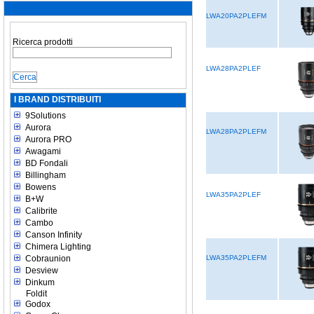
LWA20PA2PLEFM
Ricerca prodotti
LWA28PA2PLEF
I BRAND DISTRIBUITI
9Solutions
Aurora
LWA28PA2PLEFM
Aurora PRO
Awagami
BD Fondali
Billingham
Bowens
LWA35PA2PLEF
B+W
Calibrite
Cambo
Canson Infinity
Chimera Lighting
Cobraunion
LWA35PA2PLEFM
Desview
Dinkum
Foldit
Godox