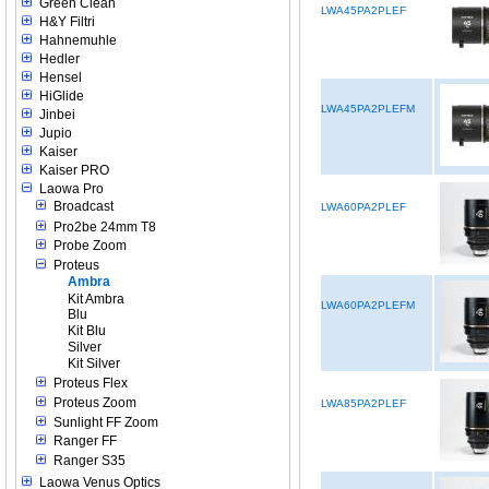
Green Clean
LWA45PA2PLEF
H&Y Filtri
Hahnemuhle
Hedler
Hensel
HiGlide
LWA45PA2PLEFM
Jinbei
Jupio
Kaiser
Kaiser PRO
Laowa Pro
Broadcast
LWA60PA2PLEF
Pro2be 24mm T8
Probe Zoom
Proteus
Ambra
Kit Ambra
LWA60PA2PLEFM
Blu
Kit Blu
Silver
Kit Silver
Proteus Flex
Proteus Zoom
LWA85PA2PLEF
Sunlight FF Zoom
Ranger FF
Ranger S35
Laowa Venus Optics