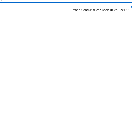
Image Consult srl con socio unico - 20127 -