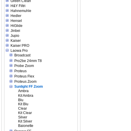
Green Clean
H&Y Filtri
Hahnemuhle
Hedler
Hensel
HiGlide
Jinbei
Jupio
Kaiser
Kaiser PRO
Laowa Pro
Broadcast
Pro2be 24mm T8
Probe Zoom
Proteus
Proteus Flex
Proteus Zoom
Sunlight FF Zoom
Ambra
Kit Ambra
Blu
Kit Blu
Clear
Kit Clear
Silver
Kit Silver
Baionette