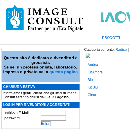
PRODOTTI
Categoria corrente:
Radice
|
Questo sito è dedicato a rivenditori e
grossisti.
Ambra
Se sei un professionista, laboratorio,
impresa o privato vai a
questa pagina
Kit Ambra
Blu
CHIUSURA ESTIVA
Kit Blu
Informiamo i gentili clienti che gli uffici di Image
Clear
Consult saranno chiusi dal
8 al 23 agosto.
LOG IN PER RIVENDITORI ACCREDITATI
Indirizzo E-Mail
password