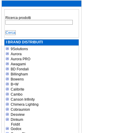
Ricerca prodotti
I BRAND DISTRIBUITI
9Solutions
Aurora
Aurora PRO
Awagami
BD Fondali
Billingham
Bowens
B+W
Calibrite
Cambo
Canson Infinity
Chimera Lighting
Cobraunion
Desview
Dinkum
Foldit
Godox