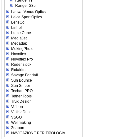
Ranger FF
Ranger S35
Laowa Venus Optics
Leica Sport Optics
LensGo
Linhof
Lume Cube
MediaJet
Megadap
MekingPhoto
Novoflex
Novoflex Pro
Rodenstock
Rotatrim
Savage Fondali
Sun Bounce
Sun Sniper
Techart PRO
Tether Tools
Trux Design
Velbon
VisibleDust
VSGO
Wellmaking
Zeapon
NAVIGAZIONE PER TIPOLOGIA